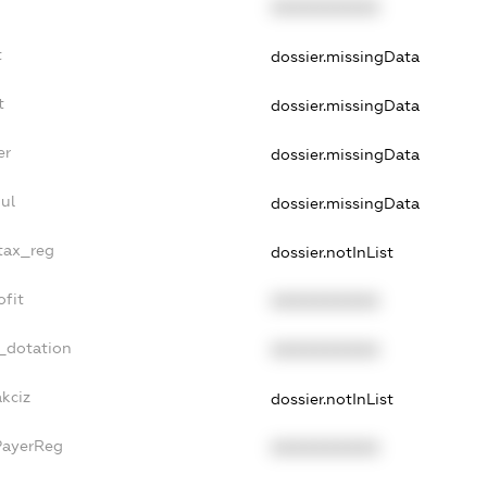
XXXXXXXXXX
t
dossier.missingData
t
dossier.missingData
er
dossier.missingData
ul
dossier.missingData
_tax_reg
dossier.notInList
ofit
XXXXXXXXXX
_dotation
XXXXXXXXXX
akciz
dossier.notInList
PayerReg
XXXXXXXXXX