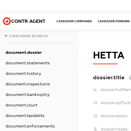
CONTR AGENT
CAHEADER.COMPANIES
CAHEADER.PERSONS
CAHEADER.SEARCH
НЕТТА
document.dossier
document.statements
document.history
dossier.title
document.inspections
dossier.fullNam
document.bankruptcy
dossier.opfSub
document.court
document.taxdebts
dossier.edrpo:
document.enforcements
dossier.heads: