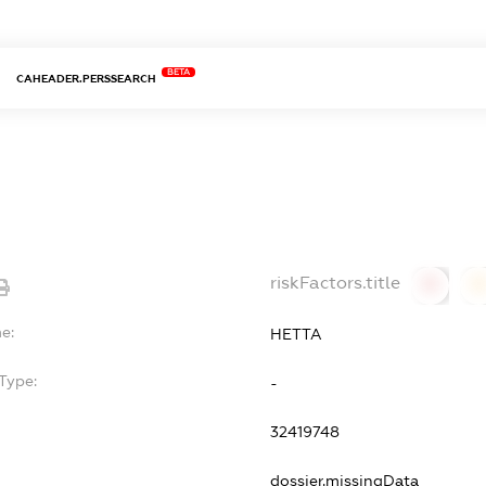
BETA
CAHEADER.PERSSEARCH
riskFactors.title
0
0
e:
НЕТТА
Type:
-
32419748
dossier.missingData