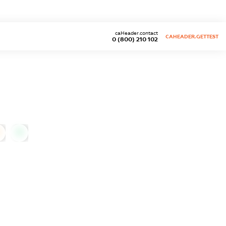
caHeader.contact
CAHEADER.GETTEST
0 (800) 210 102
0