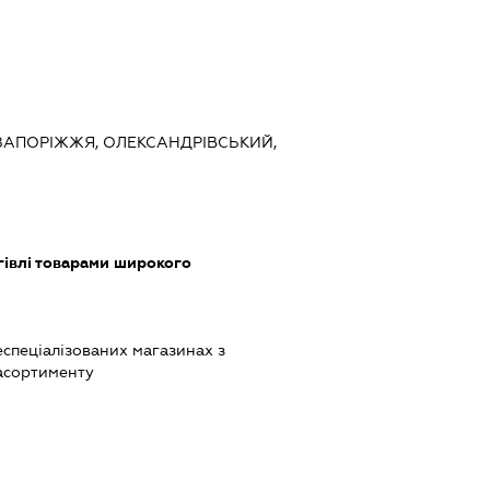
, ЗАПОРІЖЖЯ, ОЛЕКСАНДРІВСЬКИЙ,
гівлі товарами широкого
ь
еспеціалізованих магазинах з
асортименту