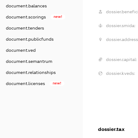
document.balances
dossier.benefici
document.scorings
new!
dossier.smida:
document.tenders
document.publicfunds
dossier.address
document.ved
dossier.capital:
document.semantrum
document.relationships
dossier.kveds:
document.licenses
new!
dossier.tax