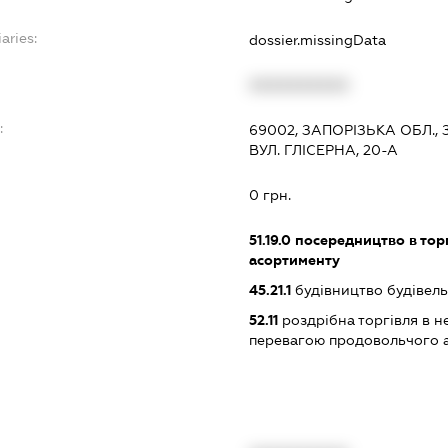
aries:
dossier.missingData
XXXXXXXXXX
:
69002, ЗАПОРІЗЬКА ОБЛ.
ВУЛ. ГЛІСЕРНА, 20-А
0 грн.
51.19.0
посередництво в тор
асортименту
45.21.1
будівництво будівел
52.11
роздрібна торгівля в н
перевагою продовольчого 