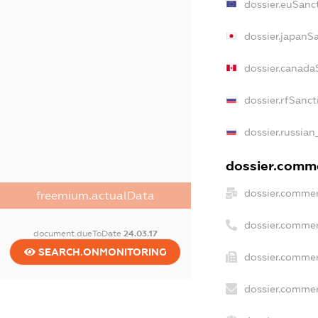
dossier.euSanc
dossier.japanS
dossier.canada
dossier.rfSanct
dossier.russian
dossier.comme
dossier.commer
freemium.actualData
dossier.commer
document.dueToDate
24.03.17
SEARCH.ONMONITORING
dossier.commer
dossier.commer