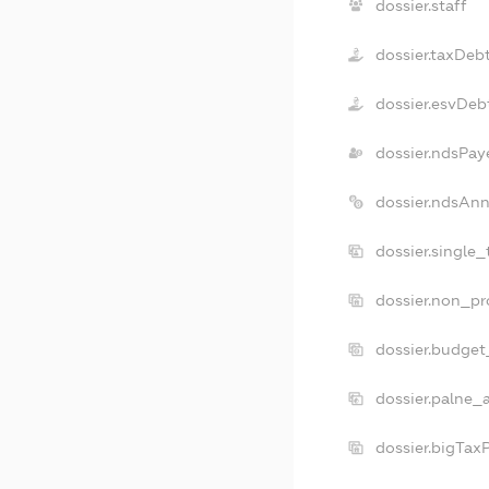
dossier.staff
dossier.taxDeb
dossier.esvDeb
dossier.ndsPay
dossier.ndsAnn
dossier.single
dossier.non_pr
dossier.budget
dossier.palne_
dossier.bigTax