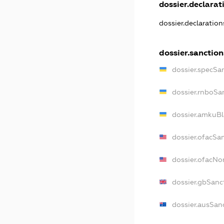
dossier.declarati
dossier.declaratio
dossier.sanction
dossier.specSa
dossier.rnboSa
dossier.amkuBl
dossier.ofacSa
dossier.ofacN
dossier.gbSanc
dossier.ausSan