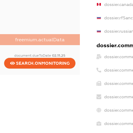
dossier.canad
dossier.rfSanc
dossier.russia
freemium.actualData
dossier.comme
document.dueToDate
02.11.25
dossier.comme
SEARCH.ONMONITORING
dossier.comme
dossier.comme
dossier.comme
dossier.comme
dossier.commer