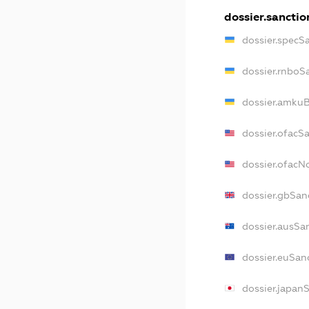
dossier.sanctio
dossier.specS
dossier.rnboS
dossier.amkuB
dossier.ofacS
dossier.ofac
dossier.gbSan
dossier.ausSa
dossier.euSan
dossier.japan