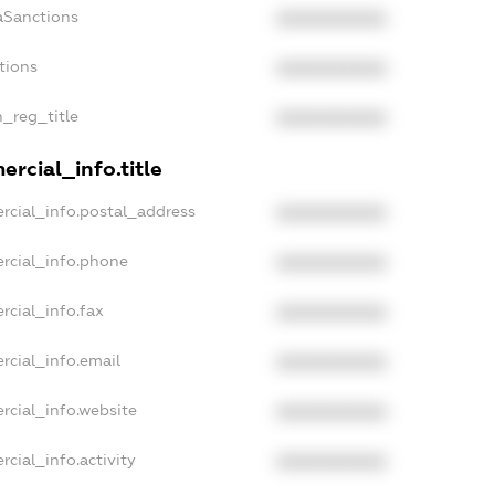
aSanctions
XXXXXXXXXX
tions
XXXXXXXXXX
n_reg_title
XXXXXXXXXX
rcial_info.title
rcial_info.postal_address
XXXXXXXXXX
rcial_info.phone
XXXXXXXXXX
rcial_info.fax
XXXXXXXXXX
rcial_info.email
XXXXXXXXXX
rcial_info.website
XXXXXXXXXX
cial_info.activity
XXXXXXXXXX