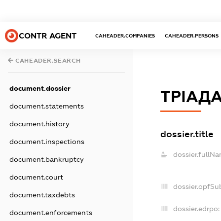
CONTR AGENT
CAHEADER.COMPANIES
CAHEADER.PERSONS
CAHEADER.SEARCH
document.dossier
ТРІАД
document.statements
document.history
dossier.title
document.inspections
dossier.fullNa
document.bankruptcy
document.court
dossier.opfSu
document.taxdebts
dossier.edrpo:
document.enforcements