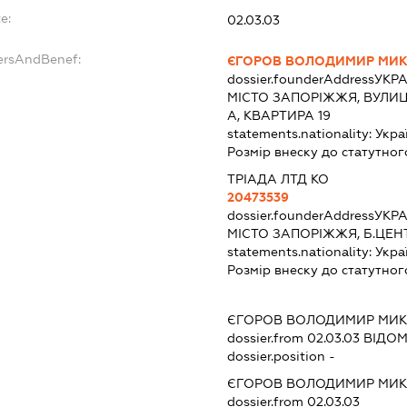
e:
02.03.03
ersAndBenef:
ЄГОРОВ ВОЛОДИМИР МИ
dossier.founderAddress
УКРА
МІСТО ЗАПОРІЖЖЯ, ВУЛИ
А, КВАРТИРА 19
statements.nationality:
Укра
Розмір внеску до статутног
ТРІАДА ЛТД КО
20473539
dossier.founderAddress
УКРА
МІСТО ЗАПОРІЖЖЯ, Б.ЦЕН
statements.nationality:
Укра
Розмір внеску до статутног
ЄГОРОВ ВОЛОДИМИР МИ
dossier.from 02.03.03
ВІДОМ
dossier.position -
ЄГОРОВ ВОЛОДИМИР МИ
dossier.from 02.03.03