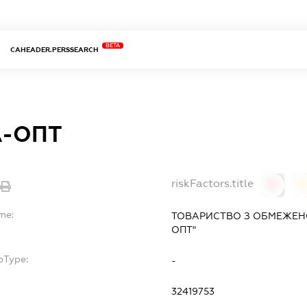
BETA
CAHEADER.PERSSEARCH
А-ОПТ
riskFactors.title
0
me:
ТОВАРИСТВО З ОБМЕЖЕНО
ОПТ"
bType:
-
32419753