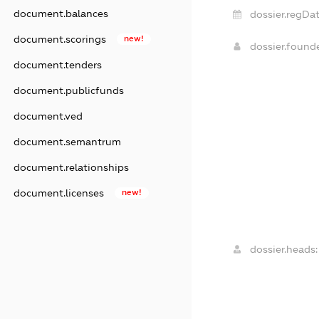
document.balances
dossier.regDat
document.scorings
new!
dossier.found
document.tenders
document.publicfunds
document.ved
document.semantrum
document.relationships
document.licenses
new!
dossier.heads: