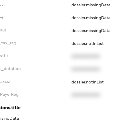
bt
dossier.missingData
yer
dossier.missingData
nul
dossier.missingData
e_tax_reg
dossier.notInList
rofit
XXXXXXXXXX
t_dotation
XXXXXXXXXX
_akciz
dossier.notInList
xPayerReg
XXXXXXXXXX
ions.title
ons.noData