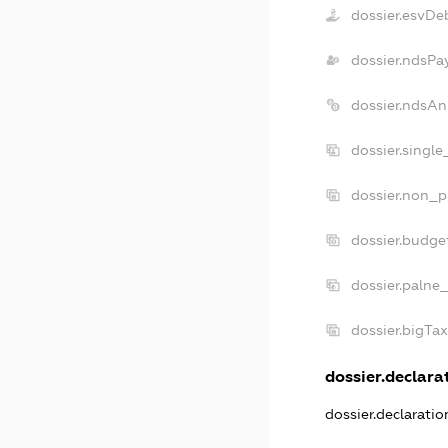
dossier.esvDe
dossier.ndsPa
dossier.ndsAn
dossier.singl
dossier.non_p
dossier.budge
dossier.palne
dossier.bigTa
dossier.declarat
dossier.declarati