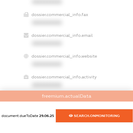
XXXXXXXXXX
dossier.commercial_info.fax
XXXXXXXXXX
dossier.commercial_info.email
XXXXXXXXXX
dossier.commercial_info.website
XXXXXXXXXX
dossier.commercial_info.activity
XXXXXXXXXX
freemium.actualData
freemium.exampleText_1
freemium.exampleText_2
document.dueToDate
29.06.25
SEARCH.ONMONITORING
freemium.anonymousPerSearch2
FREEMIUM.DETAILS