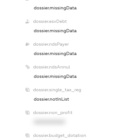
dossier.missingData
dossier.esvDebt
dossier.missingData
dossier.ndsPayer
dossier.missingData
dossier.ndsAnnul
dossier.missingData
dossier.single_tax_reg
dossier.notInList
dossier.non_profit
XXXXXXXXXX
dossier.budget_dotation