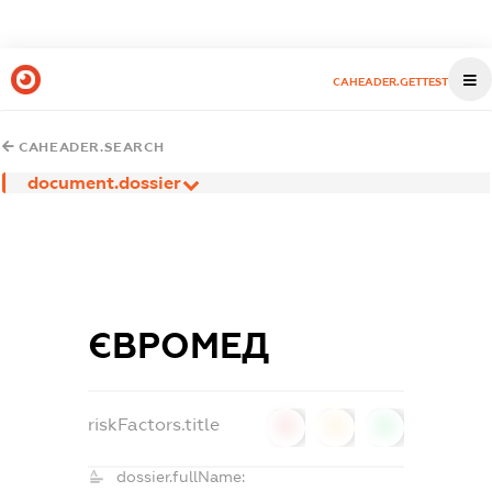
CAHEADER.GETTEST
CAHEADER.SEARCH
document.dossier
ЄВРОМЕД
riskFactors.title
0
0
0
dossier.fullName: