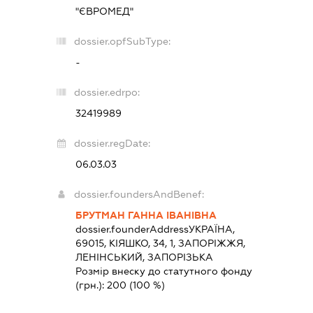
"ЄВРОМЕД"
dossier.opfSubType:
-
dossier.edrpo:
32419989
dossier.regDate:
06.03.03
dossier.foundersAndBenef:
БРУТМАН ГАННА ІВАНІВНА
dossier.founderAddress
УКРАЇНА,
69015, КІЯШКО, 34, 1, ЗАПОРІЖЖЯ,
ЛЕНІНСЬКИЙ, ЗАПОРІЗЬКА
Розмір внеску до статутного фонду
(грн.):
200
(100 %)