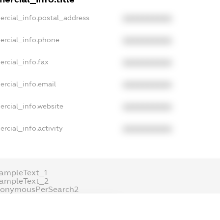
ercial_info.postal_address
XXXXXXXXXX
ercial_info.phone
XXXXXXXXXX
ercial_info.fax
XXXXXXXXXX
ercial_info.email
XXXXXXXXXX
ercial_info.website
XXXXXXXXXX
rcial_info.activity
XXXXXXXXXX
ampleText_1
xampleText_2
nonymousPerSearch2
DETAILS
FREEMIUM.REGISTER