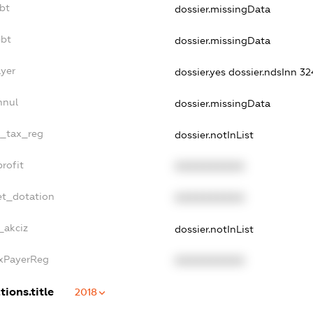
ebt
dossier.missingData
ebt
dossier.missingData
ayer
dossier.yes
dossier.ndsInn 
nnul
dossier.missingData
e_tax_reg
dossier.notInList
rofit
XXXXXXXXXX
et_dotation
XXXXXXXXXX
_akciz
dossier.notInList
axPayerReg
XXXXXXXXXX
tions.title
2018