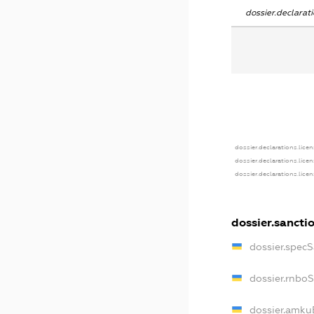
dossier.declara
dossier.declarations.lice
dossier.declarations.lice
dossier.declarations.lice
dossier.sancti
dossier.spec
dossier.rnbo
dossier.amku