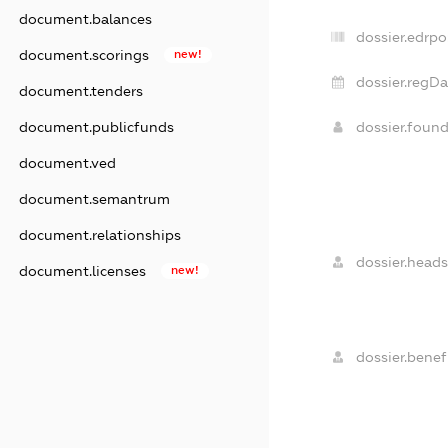
document.balances
dossier.edrpo
document.scorings
new!
dossier.regDa
document.tenders
dossier.foun
document.publicfunds
document.ved
document.semantrum
document.relationships
dossier.heads
document.licenses
new!
dossier.benefi