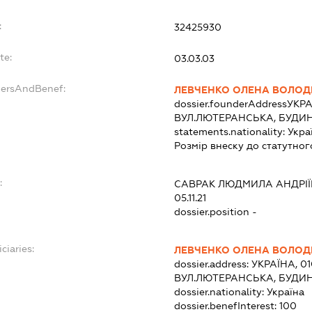
:
32425930
te:
03.03.03
dersAndBenef:
ЛЕВЧЕНКО ОЛЕНА ВОЛОД
dossier.founderAddress
УКРА
ВУЛ.ЛЮТЕРАНСЬКА, БУДИН
statements.nationality:
Укра
Розмір внеску до статутног
:
САВРАК ЛЮДМИЛА АНДРІ
05.11.21
dossier.position -
ciaries:
ЛЕВЧЕНКО ОЛЕНА ВОЛОД
dossier.address:
УКРАЇНА, 01
ВУЛ.ЛЮТЕРАНСЬКА, БУДИН
dossier.nationality:
Україна
dossier.benefInterest:
100