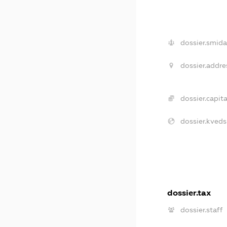
dossier.smida
dossier.addre
dossier.capita
dossier.kveds
dossier.tax
dossier.staff