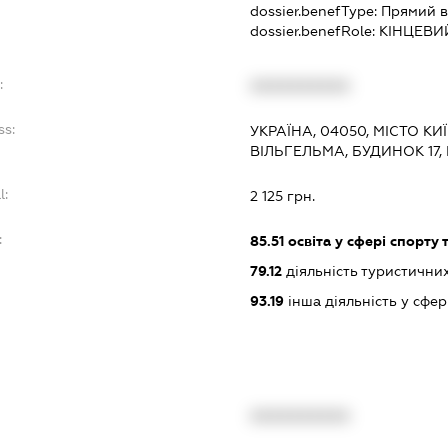
dossier.benefType:
Прямий в
dossier.benefRole:
КІНЦЕВИ
:
XXXXXXXXXX
ss:
УКРАЇНА, 04050, МІСТО К
ВІЛЬГЕЛЬМА, БУДИНОК 17,
l:
2 125 грн.
:
85.51
освіта у сфері спорту 
79.12
діяльність туристични
93.19
інша діяльність у сфер
XXXXXXXXXX