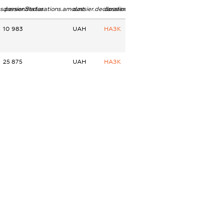
ns.personStatus
dossier.declarations.amount
dossier.declarations.currency
dossier.declarations.source
10 983
UAH
НАЗК
25 875
UAH
НАЗК