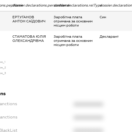
tions.pepName
dossier.declarations.personName
dossier.declarations.relType
dossier.declaratio
ЕРТУГАНОВ
Заробітна плата
Син
АНТОН САЇДОВИЧ
отримана за основним
місцем роботи
СТАМАТОВА ЮЛІЯ
Заробітна плата
Декларант
ОЛЕКСАНДРІВНА
отримана за основним
місцем роботи
nse_1
nse_2
nse_3
ons
Sanctions
XXXXXXXXXX
Sanctions
XXXXXXXXXX
BlackList
XXXXXXXXXX