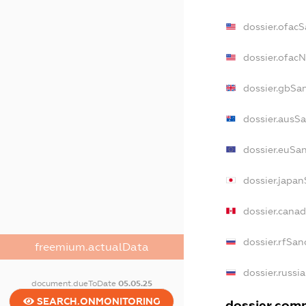
dossier.ofac
dossier.ofac
dossier.gbSa
dossier.ausS
dossier.euSa
dossier.japa
dossier.cana
dossier.rfSan
freemium.actualData
dossier.russi
document.dueToDate
05.05.25
SEARCH.ONMONITORING
dossier.comm