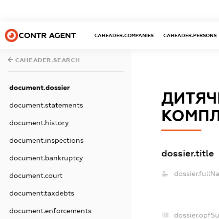
CONTR AGENT
CAHEADER.COMPANIES
CAHEADER.PERSONS
CAHEADER.SEARCH
document.dossier
ДИТЯЧ
document.statements
КОМПЛ
document.history
document.inspections
dossier.title
document.bankruptcy
dossier.fullN
document.court
document.taxdebts
document.enforcements
dossier.opfS