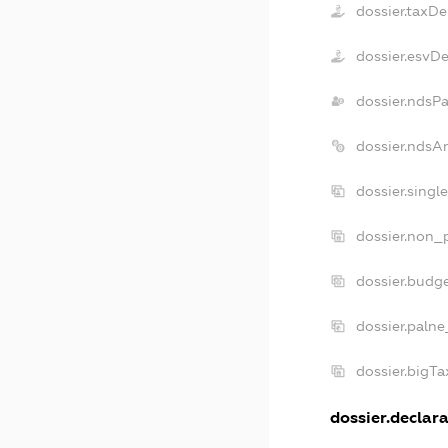
dossier.taxD
dossier.esvD
dossier.ndsP
dossier.ndsA
dossier.singl
dossier.non_p
dossier.budg
dossier.palne
dossier.bigT
dossier.declara