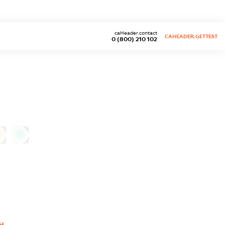
caHeader.contact
CAHEADER.GETTEST
0 (800) 210 102
0
Ч