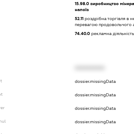
15.98.0
виробництво мінера
напоїв
52.11
роздрібна торгівля в н
перевагою продовольчого 
74.40.0
рекламна діяльніст
XXXXXXXXXX
t
dossier.missingData
bt
dossier.missingData
yer
dossier.missingData
nul
dossier.missingData