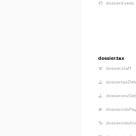
dossier.kveds:
dossier.tax
dossier.staff
dossier.taxDeb
dossier.esvDe
dossier.ndsPa
dossier.ndsAn