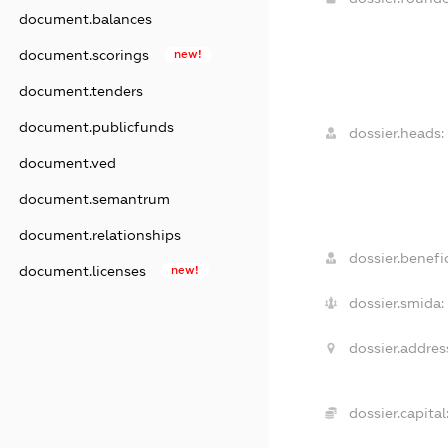
document.balances
document.scorings
new!
document.tenders
document.publicfunds
dossier.heads:
document.ved
document.semantrum
document.relationships
dossier.benefic
document.licenses
new!
dossier.smida:
dossier.addres
dossier.capital