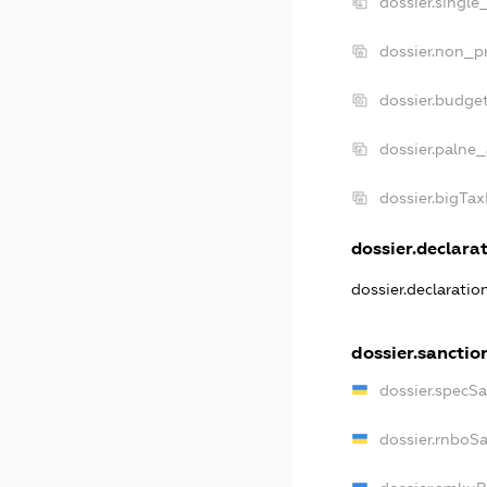
dossier.single
dossier.non_pr
dossier.budge
dossier.palne_
dossier.bigTa
dossier.declarat
dossier.declarati
dossier.sanctio
dossier.specS
dossier.rnboS