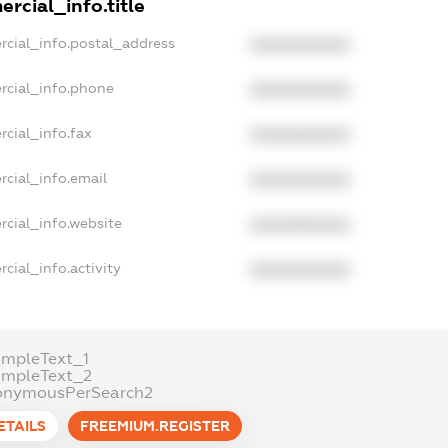
rcial_info.title
rcial_info.postal_address
XXXXXXXXXX
rcial_info.phone
XXXXXXXXXX
cial_info.fax
XXXXXXXXXX
rcial_info.email
XXXXXXXXXX
rcial_info.website
XXXXXXXXXX
cial_info.activity
XXXXXXXXXX
ampleText_1
ampleText_2
onymousPerSearch2
ETAILS
FREEMIUM.REGISTER