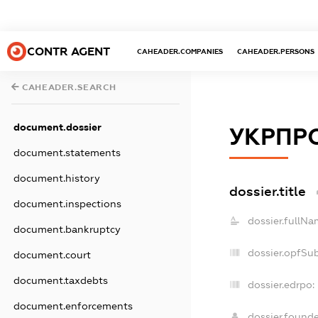
CONTR AGENT
CAHEADER.COMPANIES
CAHEADER.PERSONS
CAHEADER.SEARCH
document.dossier
УКРПР
document.statements
document.history
dossier.title
document.inspections
dossier.fullNa
document.bankruptcy
dossier.opfSu
document.court
document.taxdebts
dossier.edrpo:
document.enforcements
dossier.found