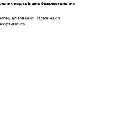
льних вод та інших безалкогольних
еспеціалізованих магазинах з
асортименту
ь