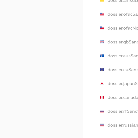
dossier.amkuB
dossier.ofacSa
dossier.ofacN
dossier.gbSan
dossier.ausSa
dossier.euSan
dossier.japan
dossier.canad
dossier.rfSanc
dossier.russia