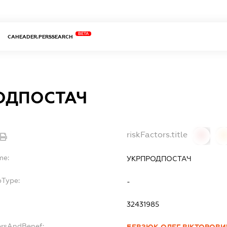
BETA
CAHEADER.PERSSEARCH
ОДПОСТАЧ
riskFactors.title
0
0
me:
УКРПРОДПОСТАЧ
bType:
-
32431985
ersAndBenef:
БЕВЗЮК ОЛЕГ ВІКТОРОВИ