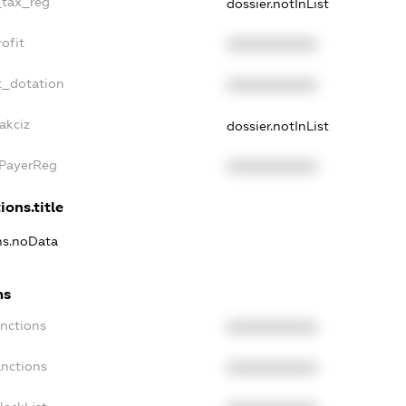
_tax_reg
dossier.notInList
ofit
XXXXXXXXXX
t_dotation
XXXXXXXXXX
akciz
dossier.notInList
xPayerReg
XXXXXXXXXX
ions.title
ons.noData
ns
anctions
XXXXXXXXXX
anctions
XXXXXXXXXX