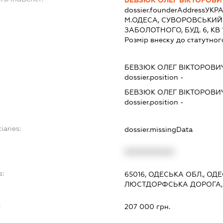
dossier.founderAddress
УКРА
М.ОДЕСА, СУВОРОВСЬКИЙ 
ЗАБОЛОТНОГО, БУД. 6, КВ 
Розмір внеску до статутног
БЕВЗЮК ОЛЕГ ВІКТОРОВИ
dossier.position -
БЕВЗЮК ОЛЕГ ВІКТОРОВИ
dossier.position -
iaries:
dossier.missingData
XXXXXXXXXX
s:
65016, ОДЕСЬКА ОБЛ., ОДЕ
ЛЮСТДОРФСЬКА ДОРОГА, 2
:
207 000 грн.