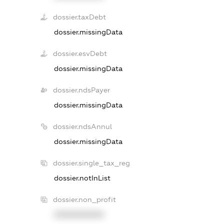
dossier.taxDebt
dossier.missingData
dossier.esvDebt
dossier.missingData
dossier.ndsPayer
dossier.missingData
dossier.ndsAnnul
dossier.missingData
dossier.single_tax_reg
dossier.notInList
dossier.non_profit
XXXXXXXXXX