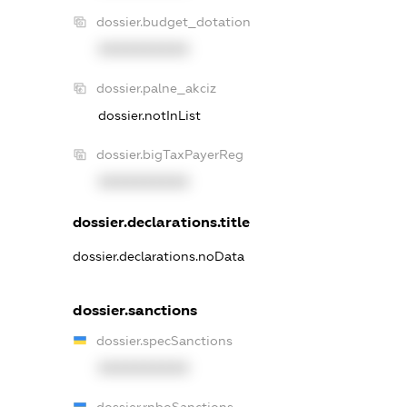
dossier.budget_dotation
XXXXXXXXXX
dossier.palne_akciz
dossier.notInList
dossier.bigTaxPayerReg
XXXXXXXXXX
dossier.declarations.title
dossier.declarations.noData
dossier.sanctions
dossier.specSanctions
XXXXXXXXXX
dossier.rnboSanctions