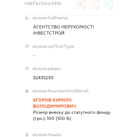
riskFactors.title
0
0
0
dossier.fullName:
АГЕНТСТВО НЕРУХОМОСТІ
ІНВЕСТСТРОЙ
dossier.opfSubType:
-
dossier.edrpo:
32435230
dossier.foundersAndBenef:
ЄГОРОВ КИРИЛО
ВОЛОДИМИРОВИЧ
Розмір внеску до статутного фонду
(грн.):
100
(100 %)
dossier.heads: