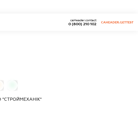
caHeader.contact
CAHEADER.GETTEST
0 (800) 210 102
0
0
 "СТРОЙМЕХАНІК"