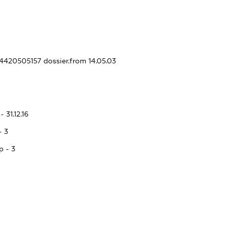
324420505157
dossier.from 14.05.03
 31.12.16
- 3
p - 3