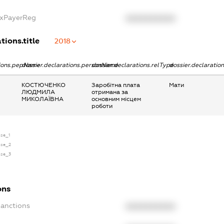
axPayerReg
XXXXXXXXXX
tions.title
2018
tions.pepName
dossier.declarations.personName
dossier.declarations.relType
dossier.declaratio
КОСТЮЧЕНКО
Заробітна плата
Мати
ЛЮДМИЛА
отримана за
МИКОЛАЇВНА
основним місцем
роботи
nse_1
nse_2
nse_3
ons
Sanctions
XXXXXXXXXX