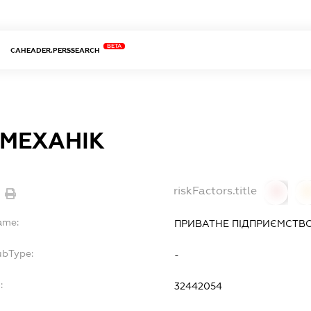
BETA
CAHEADER.PERSSEARCH
МЕХАНІК
riskFactors.title
0
ame:
ПРИВАТНЕ ПІДПРИЄМСТВО
ubType:
-
:
32442054