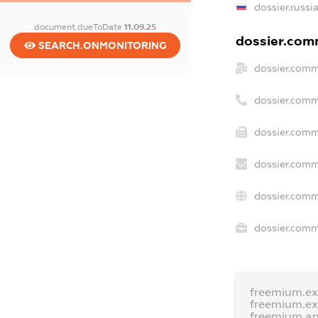
dossier.russi
document.dueToDate
11.09.25
dossier.comm
SEARCH.ONMONITORING
dossier.comm
dossier.comm
dossier.comm
dossier.comm
dossier.comm
dossier.comme
freemium.e
freemium.e
freemium.a