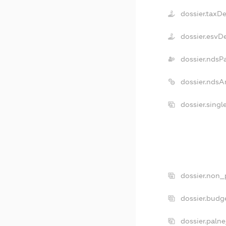
dossier.taxD
dossier.esvD
dossier.ndsP
dossier.ndsA
dossier.sing
dossier.non_
dossier.budg
dossier.paln