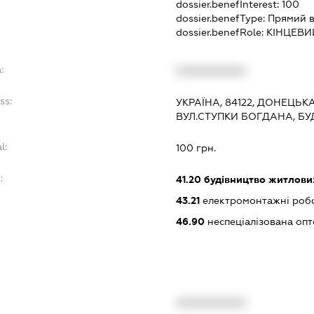
dossier.benefInterest:
100
dossier.benefType:
Прямий в
dossier.benefRole:
КІНЦЕВИ
:
XXXXXXXXXX
ss:
УКРАЇНА, 84122, ДОНЕЦЬКА
ВУЛ.СТУПКИ БОГДАНА, БУ
l:
100 грн.
:
41.20
будівництво житлових
43.21
електромонтажні роб
46.90
неспеціалізована опт
XXXXXXXXXX