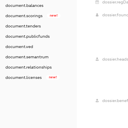
dossier.regDa
document.balances
dossier.foun
document.scorings
new!
document.tenders
document.publicfunds
document.ved
document.semantrum
dossier.heads
document.relationships
document.licenses
new!
dossier.benefi