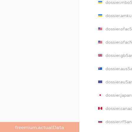
dossier.rnbo
dossier.amku
dossier.ofac
dossier.ofa
dossier.gbSa
dossier.ausS
dossier.euSa
dossier.japa
dossier.cana
dossier.rfSan
freemium.actualData