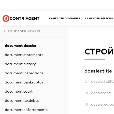
CONTR AGENT
CAHEADER.COMPANIES
CAHEADER.PERSONS
CAHEADER.SEARCH
document.dossier
СТРОЙ
document.statements
document.history
dossier.title
document.inspections
dossier.fullN
document.bankruptcy
document.court
dossier.opfS
document.taxdebts
dossier.edrpo
document.enforcements