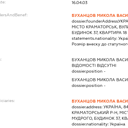
te:
16.04.03
dersAndBenef:
БУХАНЦОВ МИКОЛА ВАС
dossier.founderAddress
УКРА
МІСТО КРАМАТОРСЬК, ВУ
БУДИНОК 37, КВАРТИРА 18
statements.nationality:
Укра
Розмір внеску до статутног
:
БУХАНЦОВ МИКОЛА ВАС
ВІДОМОСТІ ВІДСУТНІ
dossier.position -
БУХАНЦОВ МИКОЛА ВАС
dossier.position -
ciaries:
БУХАНЦОВ МИКОЛА ВАС
dossier.address:
УКРАЇНА, 8
КРАМАТОРСЬКИЙ Р-Н, МІС
МУДРОГО, БУДИНОК 37, КВ
dossier.nationality:
Україна