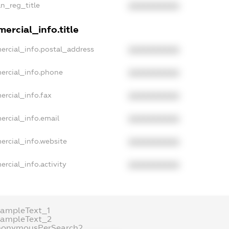
an_reg_title
XXXXXXXXXX
ercial_info.title
ercial_info.postal_address
XXXXXXXXXX
ercial_info.phone
XXXXXXXXXX
ercial_info.fax
XXXXXXXXXX
ercial_info.email
XXXXXXXXXX
ercial_info.website
XXXXXXXXXX
rcial_info.activity
XXXXXXXXXX
xampleText_1
xampleText_2
nonymousPerSearch2