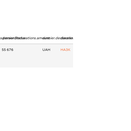
ns.personStatus
dossier.declarations.amount
dossier.declarations.currency
dossier.declarations.source
55 676
UAH
НАЗК