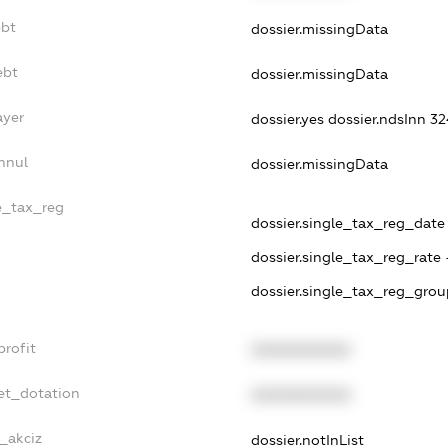
ebt
dossier.missingData
ebt
dossier.missingData
ayer
dossier.yes
dossier.ndsInn 
nnul
dossier.missingData
le_tax_reg
dossier.single_tax_reg_date -
dossier.single_tax_reg_rate 
dossier.single_tax_reg_grou
profit
XXXXXXXXXX
et_dotation
XXXXXXXXXX
e_akciz
dossier.notInList