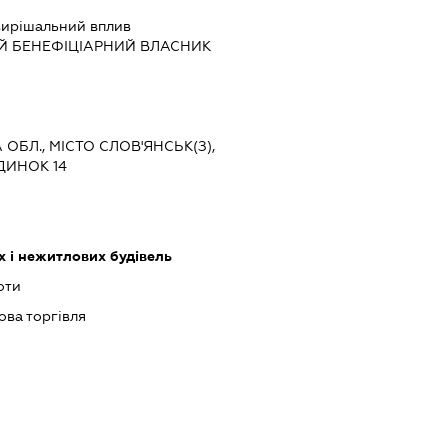
ирішальний вплив
Й БЕНЕФІЦІАРНИЙ ВЛАСНИК
 ОБЛ., МІСТО СЛОВ'ЯНСЬК(З),
ДИНОК 14
 і нежитлових будівель
оти
ова торгівля