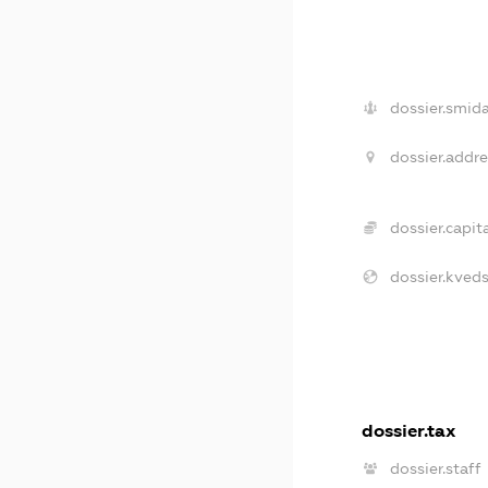
dossier.smida
dossier.addre
dossier.capita
dossier.kveds
dossier.tax
dossier.staff