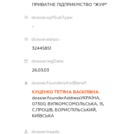
ПРИВАТНЕ ПІДПРИЄМСТВО "ЖУІР"
dossier.opfSubType:
-
dossier.edrpo:
32445851
dossier.regDate:
26.03.03
dossier.foundersAndBenef:
КУЦЕНКО ТЕТЯНА ВАСИЛІВНА
dossier.founderAddress
УКРАЇНА,
07300, ВУЛКОМСОМОЛЬСЬКА, 15,
С.ПРОЦІВ, БОРИСПІЛЬСЬКИЙ,
КИЇВСЬКА
dossier.heads: