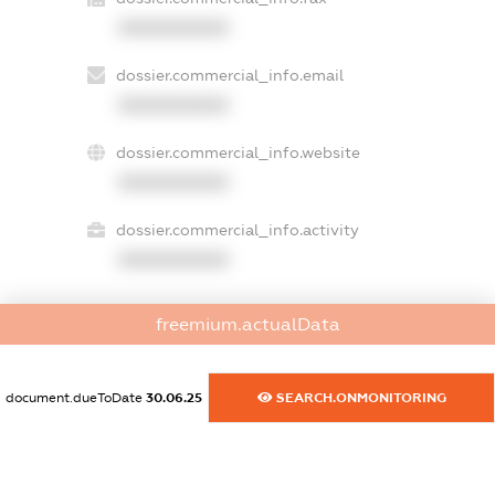
XXXXXXXXXX
dossier.commercial_info.email
XXXXXXXXXX
dossier.commercial_info.website
XXXXXXXXXX
dossier.commercial_info.activity
XXXXXXXXXX
freemium.actualData
freemium.exampleText_1
freemium.exampleText_2
freemium.anonymousPerSearch2
document.dueToDate
30.06.25
SEARCH.ONMONITORING
FREEMIUM.DETAILS
FREEMIUM.REGISTER