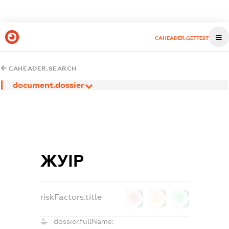
CAHEADER.GETTEST
CAHEADER.SEARCH
document.dossier
ЖУІР
riskFactors.title
0
0
0
dossier.fullName: