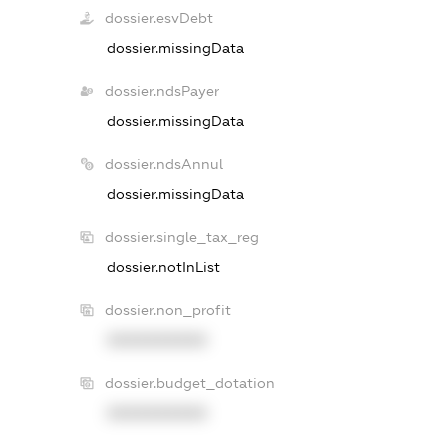
dossier.esvDebt
dossier.missingData
dossier.ndsPayer
dossier.missingData
dossier.ndsAnnul
dossier.missingData
dossier.single_tax_reg
dossier.notInList
dossier.non_profit
XXXXXXXXXX
dossier.budget_dotation
XXXXXXXXXX