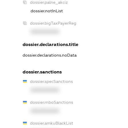
dossier.palne_akciz
dossier.notInList
dossier.bigTaxPayerReg
XXXXXXXXXX
dossier.declarations.title
dossier.declarations.noData
dossier.sanctions
dossier.specSanctions
XXXXXXXXXX
dossier.rnboSanctions
XXXXXXXXXX
dossier.amkuBlackList