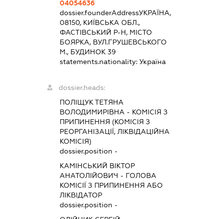
04054636
dossier.founderAddress
УКРАЇНА,
08150, КИЇВСЬКА ОБЛ.,
ФАСТІВСЬКИЙ Р-Н, МІСТО
БОЯРКА, ВУЛ.ГРУШЕВСЬКОГО
М., БУДИНОК 39
statements.nationality:
Україна
dossier.heads:
ПОЛІЩУК ТЕТЯНА
ВОЛОДИМИРІВНА
-
КОМІСІЯ З
ПРИПИНЕННЯ (КОМІСІЯ З
РЕОРГАНІЗАЦІЇ, ЛІКВІДАЦІЙНА
КОМІСІЯ)
dossier.position -
КАМІНСЬКИЙ ВІКТОР
АНАТОЛІЙОВИЧ
-
ГОЛОВА
КОМІСІЇ З ПРИПИНЕННЯ АБО
ЛІКВІДАТОР
dossier.position -