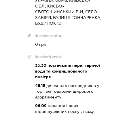
УКРАЇНА, 08145, КИЇВСЬКА
ОБЛ., КИЄВО-
СВЯТОШИНСЬКИЙ Р-Н, СЕЛО
ЗАБІР'Я, ВУЛИЦЯ ГОНЧАРЕНКА,
БУДИНОК 12
dossier.capital:
0 грн.
dossier.kveds:
35.30
постачання пари, гарячої
води та кондиційованого
повітря
46.19
діяльність посередників у
торгівлі товарами широкого
асортименту
96.09
надання інших
індивідуальних послуг, н.в.і.у.