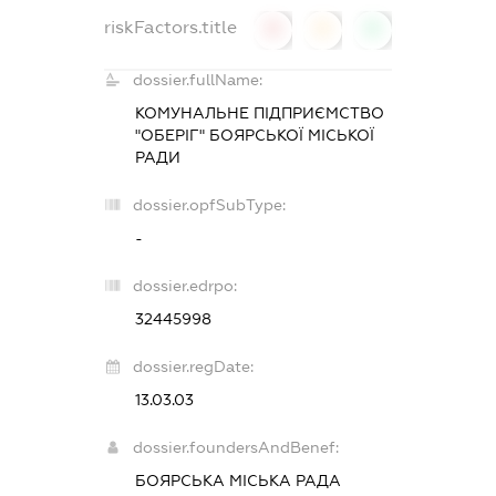
riskFactors.title
0
0
0
dossier.fullName:
КОМУНАЛЬНЕ ПІДПРИЄМСТВО
"ОБЕРІГ" БОЯРСЬКОЇ МІСЬКОЇ
РАДИ
dossier.opfSubType:
-
dossier.edrpo:
32445998
dossier.regDate:
13.03.03
dossier.foundersAndBenef:
БОЯРСЬКА МІСЬКА РАДА