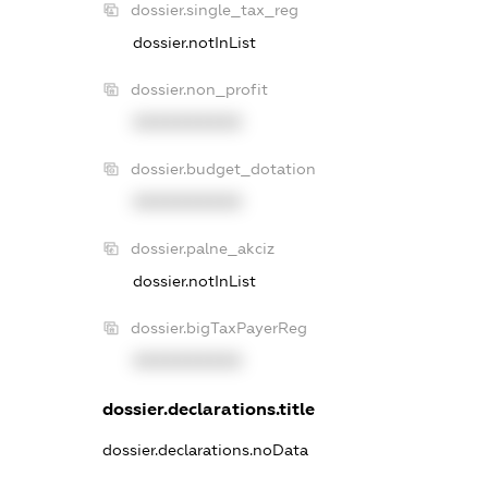
dossier.single_tax_reg
dossier.notInList
dossier.non_profit
XXXXXXXXXX
dossier.budget_dotation
XXXXXXXXXX
dossier.palne_akciz
dossier.notInList
dossier.bigTaxPayerReg
XXXXXXXXXX
dossier.declarations.title
dossier.declarations.noData