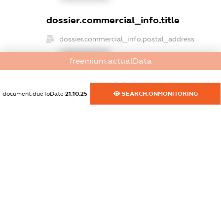
dossier.commercial_info.title
dossier.commercial_info.postal_address
XXXXXXXXXX
freemium.actualData
dossier.commercial_info.phone
XXXXXXXXXX
document.dueToDate
21.10.25
SEARCH.ONMONITORING
dossier.commercial_info.fax
XXXXXXXXXX
dossier.commercial_info.email
XXXXXXXXXX
dossier.commercial_info.website
XXXXXXXXXX
dossier.commercial_info.activity