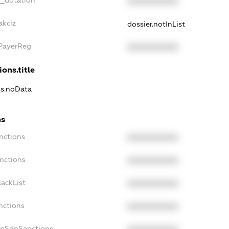
t_dotation
XXXXXXXXXX
akciz
dossier.notInList
xPayerReg
XXXXXXXXXX
ions.title
ns.noData
ns
nctions
XXXXXXXXXX
nctions
XXXXXXXXXX
ackList
XXXXXXXXXX
nctions
XXXXXXXXXX
onSdnSanctions