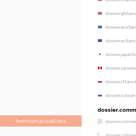
dossier.gbSanc
dossier.ausSan
dossier.euSanc
dossier.japanS
dossier.canad
dossier.rfSanc
dossier.russian
dossier.comme
freemium.actualData
dossier.commer
dossier.comme