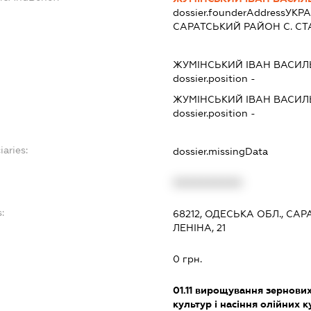
dossier.founderAddress
УКРА
САРАТСЬКИЙ РАЙОН С. СТА
ЖУМІНСЬКИЙ ІВАН ВАСИ
dossier.position -
ЖУМІНСЬКИЙ ІВАН ВАСИ
dossier.position -
iaries:
dossier.missingData
XXXXXXXXXX
:
68212, ОДЕСЬКА ОБЛ., СА
ЛЕНІНА, 21
0 грн.
01.11
вирощування зернових 
культур і насіння олійних 