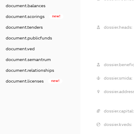
document.balances
document.scorings
new!
dossier.heads:
document.tenders
document.publicfunds
document.ved
document.semantrum
dossier.benefic
document.relationships
dossier.smida:
document.licenses
new!
dossier.address
dossier.capital:
dossier.kveds: