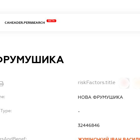
BETA
CAHEADER.PERSSEARCH
ФРУМУШИКА
riskFactors.title
0
0
me:
НОВА ФРУМУШИКА
bType:
-
32446846
ersAndBenef:
ЖУМІНСЬКИЙ ІВАН ВАСИ