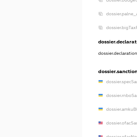
dossier.budge
dossier.palne_
dossier.bigTa
dossier.declarat
dossier.declaratio
dossier.sanctio
dossier.specSa
dossier.rnboSa
dossier.amkuBl
dossier.ofacSa
dossier.ofacN