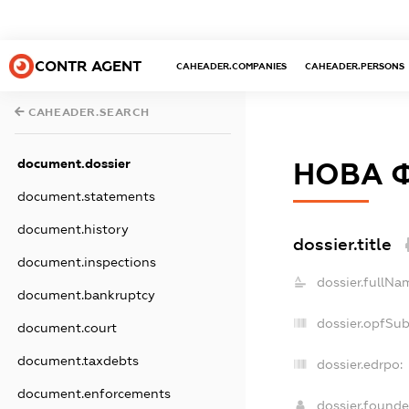
CONTR AGENT
CAHEADER.COMPANIES
CAHEADER.PERSONS
CAHEADER.SEARCH
document.dossier
НОВА 
document.statements
document.history
dossier.title
document.inspections
dossier.fullNa
document.bankruptcy
dossier.opfSu
document.court
document.taxdebts
dossier.edrpo:
document.enforcements
dossier.found