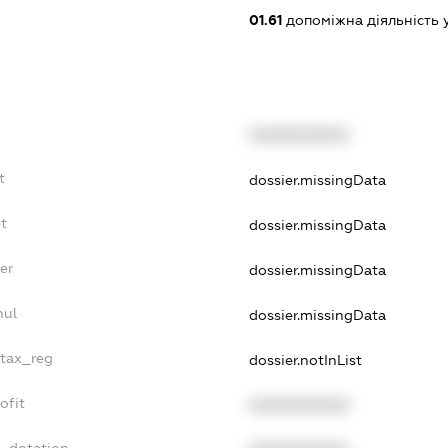
01.61
допоміжна діяльність 
XXXXXXXXXX
t
dossier.missingData
t
dossier.missingData
er
dossier.missingData
nul
dossier.missingData
_tax_reg
dossier.notInList
ofit
XXXXXXXXXX