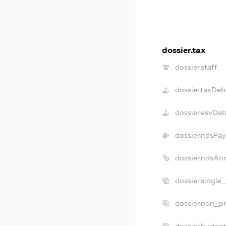
dossier.tax
dossier.staff
dossier.taxDeb
dossier.esvDeb
dossier.ndsPay
dossier.ndsAn
dossier.single
dossier.non_pr