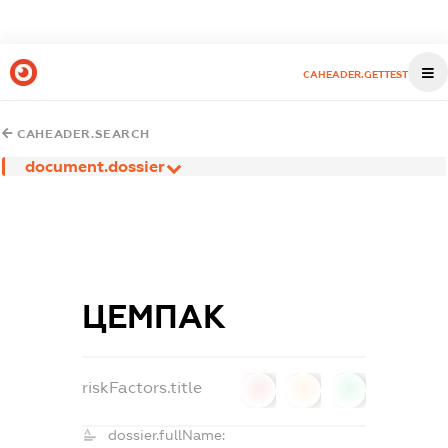
CAHEADER.GETTEST
CAHEADER.SEARCH
document.dossier
ЦЕМПАК
riskFactors.title
0
0
0
dossier.fullName: