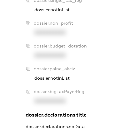
dossier.single_tax_reg
dossier.notInList
dossier.non_profit
XXXXXXXXXX
dossier.budget_dotation
XXXXXXXXXX
dossier.palne_akciz
dossier.notInList
dossier.bigTaxPayerReg
XXXXXXXXXX
dossier.declarations.title
dossier.declarations.noData