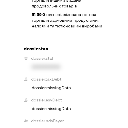
торгівля іншими видами
продовольчих товарів
51.39.0
неспеціалізована оптова
торгівля харчовими продуктами,
напоями та тютюновими виробами
dossier.tax
dossier.staff
XXXXXXXXXX
dossier.taxDebt
dossier.missingData
dossier.esvDebt
dossier.missingData
dossier.ndsPayer