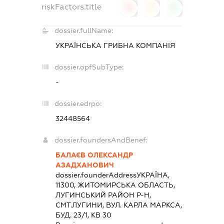
riskFactors.title
0
0
0
dossier.fullName:
УКРАЇНСЬКА ГРИБНА КОМПАНІЯ
dossier.opfSubType:
-
dossier.edrpo:
32448564
dossier.foundersAndBenef:
БАЛАЄВ ОЛЕКСАНДР
АЗАДХАНОВИЧ
dossier.founderAddress
УКРАЇНА,
11300, ЖИТОМИРСЬКА ОБЛАСТЬ,
ЛУГИНСЬКИЙ РАЙОН Р-Н,
СМТ.ЛУГИНИ, ВУЛ. КАРЛА МАРКСА,
БУД. 23/1, КВ 30