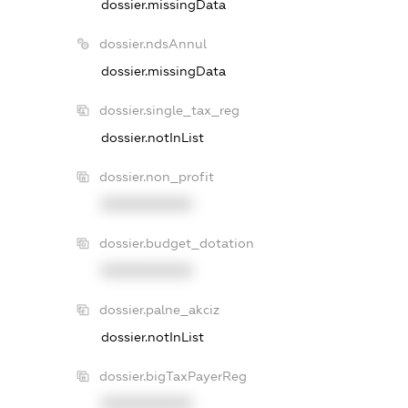
dossier.missingData
dossier.ndsAnnul
dossier.missingData
dossier.single_tax_reg
dossier.notInList
dossier.non_profit
XXXXXXXXXX
dossier.budget_dotation
XXXXXXXXXX
dossier.palne_akciz
dossier.notInList
dossier.bigTaxPayerReg
XXXXXXXXXX