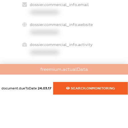
dossier.commercial_info.email
XXXXXXXXXX
dossier.commercial_info.website
XXXXXXXXXX
dossier.commercial_info.activity
XXXXXXXXXX
freemium.actualData
freemium.exampleText_1
freemium.exampleText_2
freemium.anonymousPerSearch2
document.dueToDate
24.03.17
SEARCH.ONMONITORING
FREEMIUM.DETAILS
FREEMIUM.REGISTER