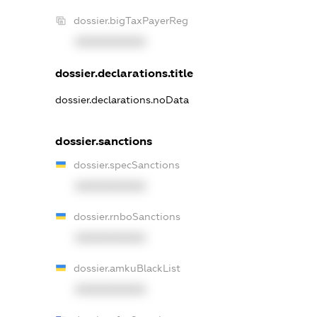
dossier.bigTaxPayerReg
XXXXXXXXXX
dossier.declarations.title
dossier.declarations.noData
dossier.sanctions
dossier.specSanctions
XXXXXXXXXX
dossier.rnboSanctions
XXXXXXXXXX
dossier.amkuBlackList
XXXXXXXXXX