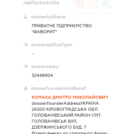
riskFactors.title
0
0
0
dossier.fullName:
ПРИВАТНЕ ПІДПРИЄМСТВО
"ФАВОРИТ"
dossier.opfSubType:
-
dossier.edrpo:
32448904
dossier.foundersAndBenef:
КОМАХА ДМИТРО МИКОЛАЙОВИЧ
dossier.founderAddress
УКРАЇНА
26500 КIРОВОГРАДСЬКА ОБЛ.
ГОЛОВАНIВСЬКИЙ РАЙОН СМТ.
ГОЛОВАНІВСЬК ВУЛ.
ДЗЕРЖИНСЬКОГО БУД. 7
Розмір внеску до статутного фонду