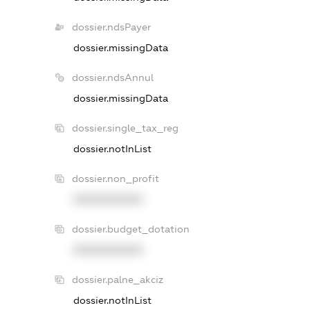
dossier.ndsPayer
dossier.missingData
dossier.ndsAnnul
dossier.missingData
dossier.single_tax_reg
dossier.notInList
dossier.non_profit
XXXXXXXXXX
dossier.budget_dotation
XXXXXXXXXX
dossier.palne_akciz
dossier.notInList