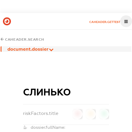
CAHEADER.GETTEST
CAHEADER.SEARCH
document.dossier
СЛИНЬКО
riskFactors.title
0
0
0
dossier.fullName: