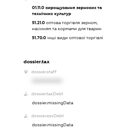
01.11.0
вирощування зернових та
технічних культур
51.21.0
оптова торгівля зерном,
насінням та кормами для тварин
51.70.0
інші види оптової торгівлі
dossier.tax
dossier.staff
XXXXXXXXXX
dossier.taxDebt
dossier.missingData
dossier.esvDebt
dossier.missingData