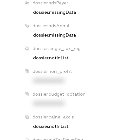
dossier.ndsPayer
dossier.missingData
dossier.ndsAnnul
dossier.missingData
dossier.single_tax_reg
dossier.notInList
dossier.non_profit
XXXXXXXXXX
dossier.budget_dotation
XXXXXXXXXX
dossier.palne_akciz
dossier.notInList
dossier.bigTaxPayerReg