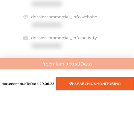
XXXXXXXXXX
dossier.commercial_info.website
XXXXXXXXXX
dossier.commercial_info.activity
XXXXXXXXXX
freemium.actualData
freemium.exampleText_1
freemium.exampleText_2
freemium.anonymousPerSearch2
document.dueToDate
29.06.25
SEARCH.ONMONITORING
FREEMIUM.DETAILS
FREEMIUM.REGISTER