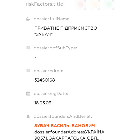
riskFactors.title
0
0
0
dossier.fullName:
ПРИВАТНЕ ПІДПРИЄМСТВО
"ЗУБАЧ"
dossier.opfSubType:
-
dossier.edrpo:
32450168
dossier.regDate:
18.03.03
dossier.foundersAndBenef:
ЗУБАЧ ВАСИЛЬ ІВАНОВИЧ
dossier.founderAddress
УКРАЇНА,
90571, ЗАКАРПАТСЬКА ОБЛ.,