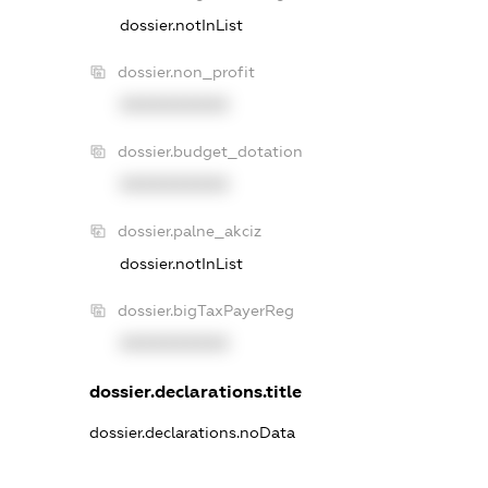
dossier.notInList
dossier.non_profit
XXXXXXXXXX
dossier.budget_dotation
XXXXXXXXXX
dossier.palne_akciz
dossier.notInList
dossier.bigTaxPayerReg
XXXXXXXXXX
dossier.declarations.title
dossier.declarations.noData