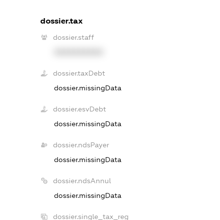
dossier.tax
dossier.staff
XXXXXXXXXX
dossier.taxDebt
dossier.missingData
dossier.esvDebt
dossier.missingData
dossier.ndsPayer
dossier.missingData
dossier.ndsAnnul
dossier.missingData
dossier.single_tax_reg