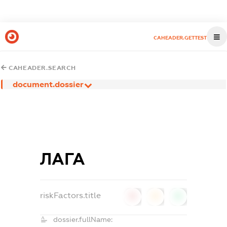
CAHEADER.GETTEST
CAHEADER.SEARCH
document.dossier
ЛАГА
riskFactors.title
0
0
0
dossier.fullName: