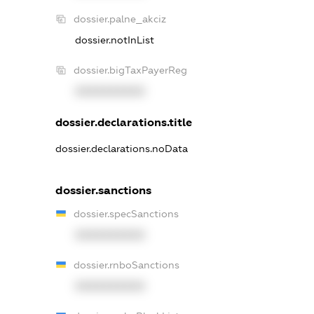
dossier.palne_akciz
dossier.notInList
dossier.bigTaxPayerReg
XXXXXXXXXX
dossier.declarations.title
dossier.declarations.noData
dossier.sanctions
dossier.specSanctions
XXXXXXXXXX
dossier.rnboSanctions
XXXXXXXXXX