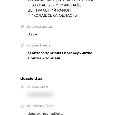
СТАРОВА, 6, 5, М. МИКОЛАЇВ,
ЦЕНТРАЛЬНИЙ РАЙОН,
МИКОЛАЇВСЬКА ОБЛАСТЬ
dossier.capital:
0 грн.
dossier.kveds:
51
оптова торгівля і посередництво
в оптовій торгівлі
dossier.tax
dossier.staff
XXXXXXXXXX
dossier.taxDebt
dossier.missingData