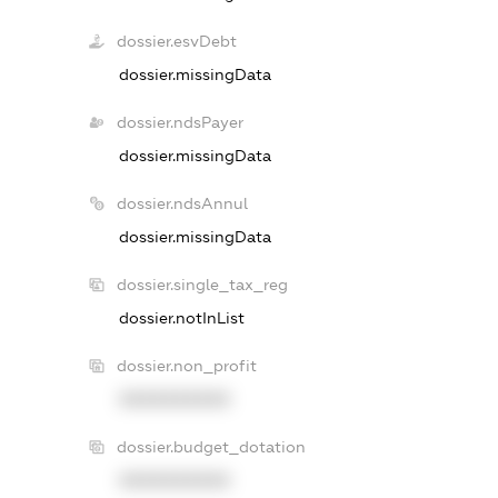
dossier.esvDebt
dossier.missingData
dossier.ndsPayer
dossier.missingData
dossier.ndsAnnul
dossier.missingData
dossier.single_tax_reg
dossier.notInList
dossier.non_profit
XXXXXXXXXX
dossier.budget_dotation
XXXXXXXXXX