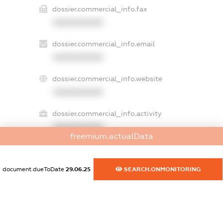
dossier.commercial_info.fax
XXXXXXXXXX
dossier.commercial_info.email
XXXXXXXXXX
dossier.commercial_info.website
XXXXXXXXXX
dossier.commercial_info.activity
XXXXXXXXXX
freemium.actualData
document.dueToDate
29.06.25
SEARCH.ONMONITORING
freemium.exampleText_1
freemium.exampleText_2
freemium.anonymousPerSearch2
FREEMIUM.DETAILS
FREEMIUM.REGISTER