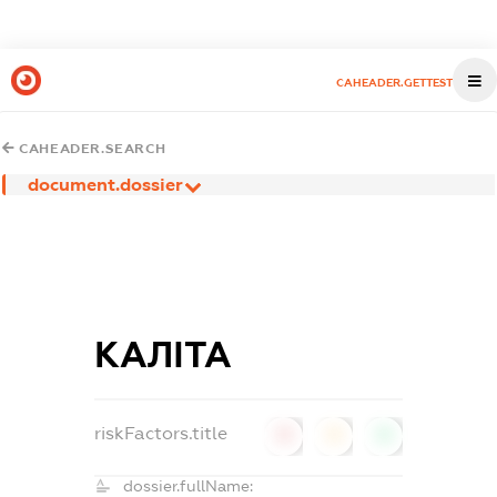
CAHEADER.GETTEST
CAHEADER.SEARCH
document.dossier
КАЛІТА
riskFactors.title
0
0
0
dossier.fullName: