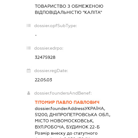
ТОВАРИСТВО З ОБМЕЖЕНОЮ
ВІДПОВІДАЛЬНІСТЮ "КАЛІТА"
dossier.opfSubType:
-
dossier.edrpo:
32475928
dossier.regDate:
22.05.03
dossier.foundersAndBenef:
ТІТОМИР ПАВЛО ПАВЛОВИЧ
dossier.founderAddress
УКРАЇНА,
51200, ДНІПРОПЕТРОВСЬКА ОБЛ.,
МІСТО НОВОМОСКОВСЬК,
ВУЛ.РОБОЧА, БУДИНОК 22-Б
Розмір внеску до статутного