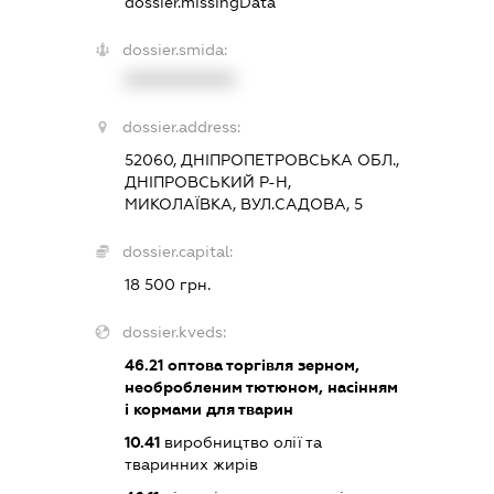
dossier.missingData
dossier.smida:
XXXXXXXXXX
dossier.address:
52060, ДНІПРОПЕТРОВСЬКА ОБЛ.,
ДНІПРОВСЬКИЙ Р-Н,
МИКОЛАЇВКА, ВУЛ.САДОВА, 5
dossier.capital:
18 500 грн.
dossier.kveds:
46.21
оптова торгівля зерном,
необробленим тютюном, насінням
і кормами для тварин
10.41
виробництво олії та
тваринних жирів