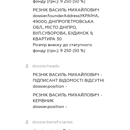
фонду (грн.):
9 250
(50 %)
РЄЗНІК ВАСИЛЬ МИХАЙЛОВИЧ
dossier.founderAddress
УКРАЇНА,
49000, ДНІПРОПЕТРОВСЬКА
ОБЛ., МІСТО ДНІПРО,
ВУЛ.СУВОРОВА, БУДИНОК 9,
КВАРТИРА 30
Розмір внеску до статутного
фонду (грн.):
9 250
(50 %)
dossier.heads:
РЄЗНІК ВАСИЛЬ МИХАЙЛОВИЧ
-
ПІДПИСАНТ
ВІДОМОСТІ ВІДСУТНІ
dossier.position -
РЄЗНІК ВАСИЛЬ МИХАЙЛОВИЧ
-
КЕРІВНИК
dossier.position -
dossier.beneficiaries: