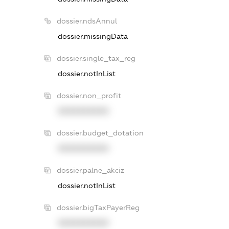
dossier.ndsAnnul
dossier.missingData
dossier.single_tax_reg
dossier.notInList
dossier.non_profit
XXXXXXXXXX
dossier.budget_dotation
XXXXXXXXXX
dossier.palne_akciz
dossier.notInList
dossier.bigTaxPayerReg
XXXXXXXXXX