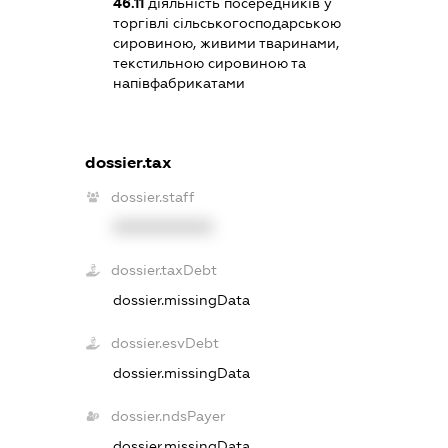
46.11
діяльність посередників у
торгівлі сільськогосподарською
сировиною, живими тваринами,
текстильною сировиною та
напівфабрикатами
dossier.tax
dossier.staff
XXXXXXXXXX
dossier.taxDebt
dossier.missingData
dossier.esvDebt
dossier.missingData
dossier.ndsPayer
dossier.missingData