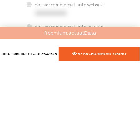
dossier.commercial_info.website
XXXXXXXXXX
dossier.commercial_info.activity
freemium.actualData
XXXXXXXXXX
document.dueToDate
26.09.23
SEARCH.ONMONITORING
freemium.exampleText_1
freemium.exampleText_2
freemium.anonymousPerSearch2
FREEMIUM.DETAILS
FREEMIUM.REGISTER