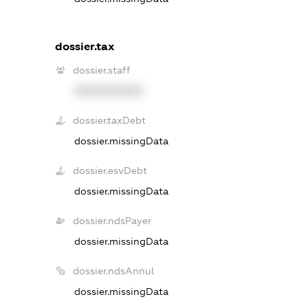
dossier.tax
dossier.staff
XXXXXXXXXX
dossier.taxDebt
dossier.missingData
dossier.esvDebt
dossier.missingData
dossier.ndsPayer
dossier.missingData
dossier.ndsAnnul
dossier.missingData