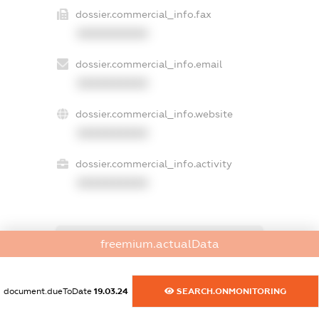
dossier.commercial_info.fax
XXXXXXXXXX
dossier.commercial_info.email
XXXXXXXXXX
dossier.commercial_info.website
XXXXXXXXXX
dossier.commercial_info.activity
XXXXXXXXXX
freemium.actualData
freemium.exampleText_1
freemium.exampleText_2
freemium.anonymousPerSearch2
document.dueToDate
19.03.24
SEARCH.ONMONITORING
FREEMIUM.DETAILS
FREEMIUM.REGISTER