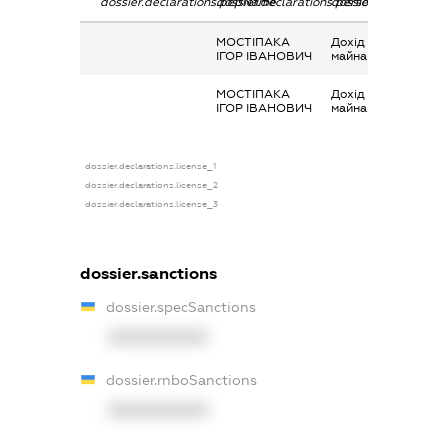
dossier.declarations.pepName
dossier.declarations.personName
dossier.declarations
МОСТІПАКА
Дохід від надання
ІГОР ІВАНОВИЧ
майна в оренду
МОСТІПАКА
Дохід від надання
ІГОР ІВАНОВИЧ
майна в оренду
dossier.declarations.license_1
dossier.declarations.license_2
dossier.declarations.license_3
dossier.sanctions
dossier.specSanctions
XXXXXXXXXX
dossier.rnboSanctions
XXXXXXXXXX