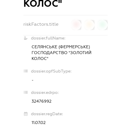
КОЛОС"
riskFactors.title
0
0
0
dossier.fullName:
СЕЛЯНСЬКЕ (ФЕРМЕРСЬКЕ)
ГОСПОДАРСТВО "ЗОЛОТИЙ
КОЛОС"
dossier.opfSubType:
-
dossier.edrpo:
32476992
dossier.regDate:
11.07.02