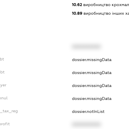
10.62
виробництво крохмалі
10.89
виробництво інших харч
XXXXXXXXXX
bt
dossier.missingData
ebt
dossier.missingData
ayer
dossier.missingData
nnul
dossier.missingData
e_tax_reg
dossier.notInList
rofit
XXXXXXXXXX