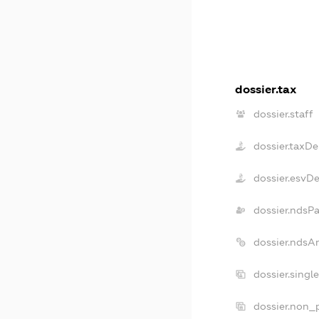
dossier.tax
dossier.staff
dossier.taxDe
dossier.esvD
dossier.ndsP
dossier.ndsA
dossier.singl
dossier.non_p