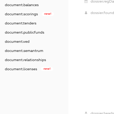
dossier.regDa
document.balances
dossier.foun
document.scorings
new!
document.tenders
document.publicfunds
document.ved
document.semantrum
document.relationships
document.licenses
new!
dossier.heads