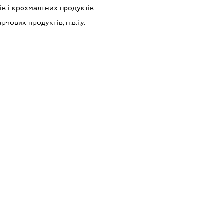
в і крохмальних продуктів
ових продуктів, н.в.і.у.