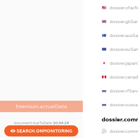
dossier.ofac
dossier.gbSa
dossier.ausS
dossier.euSa
dossier.japa
dossier.cana
dossier.rfSan
dossier.russi
freemium.actualData
dossier.comm
document.dueToDate
20.04.24
SEARCH.ONMONITORING
dossier.comm