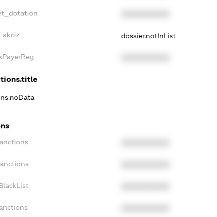
et_dotation
XXXXXXXXXX
_akciz
dossier.notInList
axPayerReg
XXXXXXXXXX
tions.title
ions.noData
ons
Sanctions
XXXXXXXXXX
Sanctions
XXXXXXXXXX
BlackList
XXXXXXXXXX
Sanctions
XXXXXXXXXX