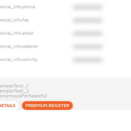
ercial_info.phone
XXXXXXXXXX
ercial_info.fax
XXXXXXXXXX
ercial_info.email
XXXXXXXXXX
ercial_info.website
XXXXXXXXXX
rcial_info.activity
XXXXXXXXXX
ampleText_1
xampleText_2
nonymousPerSearch2
DETAILS
FREEMIUM.REGISTER