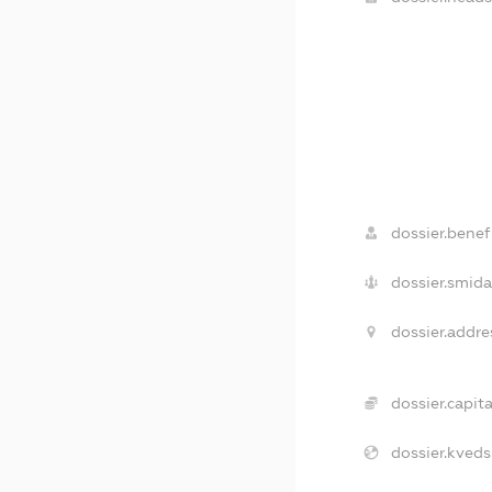
dossier.benefi
dossier.smida
dossier.addre
dossier.capita
dossier.kveds