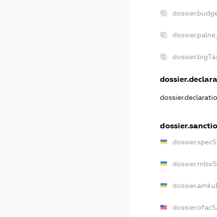
dossier.budg
dossier.palne
dossier.bigT
dossier.declara
dossier.declarat
dossier.sancti
dossier.spec
dossier.rnbo
dossier.amku
dossier.ofac