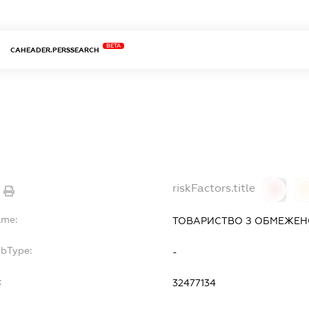
BETA
CAHEADER.PERSSEARCH
riskFactors.title
0
ame:
ТОВАРИСТВО З ОБМЕЖЕНО
ubType:
-
:
32477134