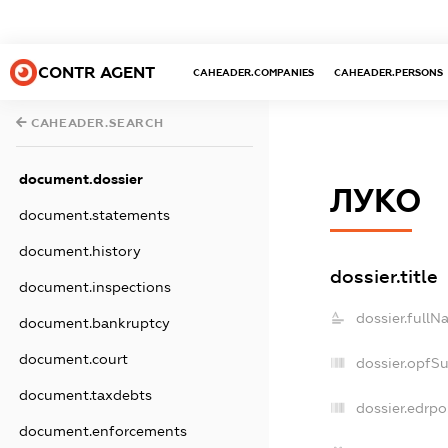
CONTR AGENT
CAHEADER.COMPANIES
CAHEADER.PERSONS
CAHEADER.SEARCH
document.dossier
ЛУКО
document.statements
document.history
dossier.title
document.inspections
dossier.fullN
document.bankruptcy
document.court
dossier.opfS
document.taxdebts
dossier.edrpo
document.enforcements