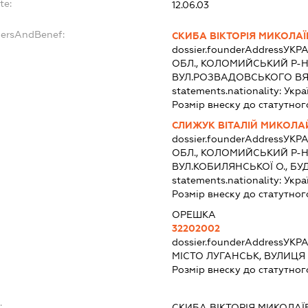
te:
12.06.03
dersAndBenef:
СКИБА ВІКТОРІЯ МИКОЛА
dossier.founderAddress
УКРА
ОБЛ., КОЛОМИЙСЬКИЙ Р-Н
ВУЛ.РОЗВАДОВСЬКОГО ВЯ
statements.nationality:
Укра
Розмір внеску до статутног
СЛИЖУК ВІТАЛІЙ МИКОЛ
dossier.founderAddress
УКРА
ОБЛ., КОЛОМИЙСЬКИЙ Р-Н
ВУЛ.КОБИЛЯНСЬКОЇ О., БУ
statements.nationality:
Укра
Розмір внеску до статутног
ОРЕШКА
32202002
dossier.founderAddress
УКРА
МІСТО ЛУГАНСЬК, ВУЛИЦЯ
Розмір внеску до статутног
:
СКИБА ВІКТОРІЯ МИКОЛА