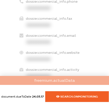
dossier.commercial_info.phone
XXXXXXXXXX
dossier.commercial_info.fax
XXXXXXXXXX
dossier.commercial_info.email
XXXXXXXXXX
dossier.commercial_info.website
XXXXXXXXXX
dossier.commercial_info.activity
XXXXXXXXXX
freemium.actualData
document.dueToDate
24.03.17
SEARCH.ONMONITORING
freemium.exampleText_1
freemium.exampleText_2
freemium.anonymousPerSearch2