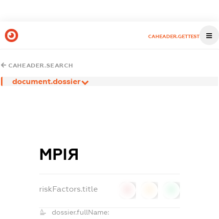
CAHEADER.GETTEST
CAHEADER.SEARCH
document.dossier
МРІЯ
riskFactors.title
0
0
0
dossier.fullName: