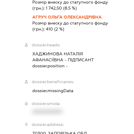
Розмір внеску до статутного фонду
(грн.):
1 742,50
(8.5 %)
АГРУЧ ОЛЬГА ОЛЕКСАНДРІВНА
Розмір внеску до статутного фонду
(грн.):
410
(2 %)
dossier.heads:
ХАДЖИНОВА НАТАЛІЯ
АФАНАСІЇВНА
-
ПІДПИСАНТ
dossier.position -
dossier.beneficiaries:
dossier.missingData
dossier.smida:
XXXXXXXXXX
dossier.address:
70300, ЗАПОРІЗЬКА ОБЛ.,