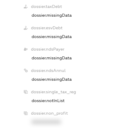
dossier.taxDebt
dossier.missingData
dossier.esvDebt
dossier.missingData
dossier.ndsPayer
dossier.missingData
dossier.ndsAnnul
dossier.missingData
dossier.single_tax_reg
dossier.notInList
dossier.non_profit
XXXXXXXXXX