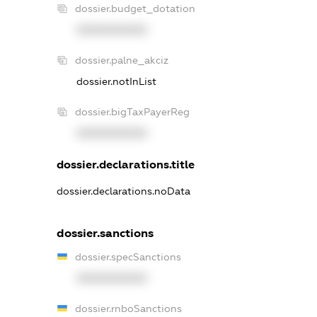
dossier.budget_dotation
XXXXXXXXXX
dossier.palne_akciz
dossier.notInList
dossier.bigTaxPayerReg
XXXXXXXXXX
dossier.declarations.title
dossier.declarations.noData
dossier.sanctions
dossier.specSanctions
XXXXXXXXXX
dossier.rnboSanctions