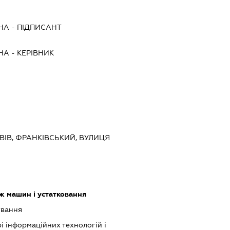
ВНА
-
ПІДПИСАНТ
ВНА
-
КЕРІВНИК
ЬВІВ, ФРАНКІВСЬКИЙ, ВУЛИЦЯ
ж машин і устатковання
ування
рі інформаційних технологій і