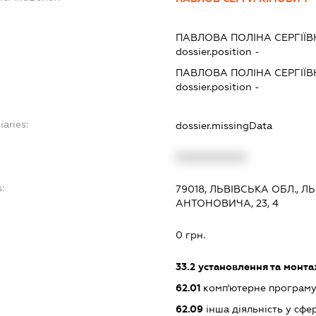
ПАВЛОВА ПОЛІНА СЕРГІЇ
dossier.position -
ПАВЛОВА ПОЛІНА СЕРГІЇ
dossier.position -
iaries:
dossier.missingData
XXXXXXXXXX
:
79018, ЛЬВІВСЬКА ОБЛ., Л
АНТОНОВИЧА, 23, 4
0 грн.
33.2
установлення та монта
62.01
комп'ютерне програм
62.09
інша діяльність у сфе