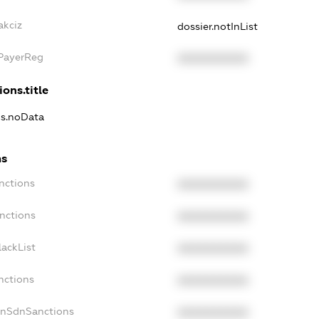
akciz
dossier.notInList
xPayerReg
XXXXXXXXXX
ions.title
ns.noData
ns
nctions
XXXXXXXXXX
nctions
XXXXXXXXXX
ackList
XXXXXXXXXX
nctions
XXXXXXXXXX
onSdnSanctions
XXXXXXXXXX