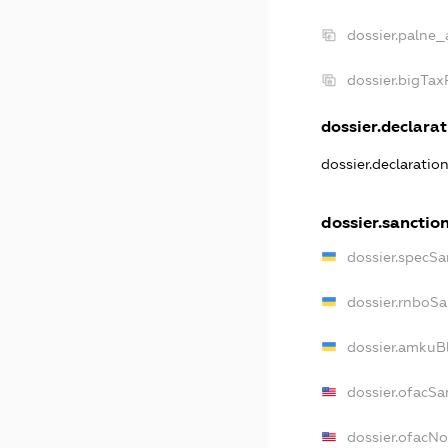
dossier.palne_
dossier.bigTa
dossier.declarat
dossier.declaratio
dossier.sanctio
dossier.specSa
dossier.rnboSa
dossier.amkuBl
dossier.ofacSa
dossier.ofacN