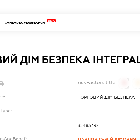
BETA
CAHEADER.PERSSEARCH
ИЙ ДІМ БЕЗПЕКА ІНТЕГР
riskFactors.title
0
0
me:
ТОРГОВИЙ ДІМ БЕЗПЕКА І
bType:
-
32483792
ersAndBenef:
ПАВЛОВ СЕРГЙ КІМОВИЧ