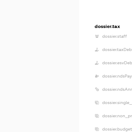
dossier.tax
dossier.staff
dossier.taxDeb
dossier.esvDeb
dossier.ndsPay
dossier.ndsAn
dossier.single
dossier.non_pr
dossier.budge