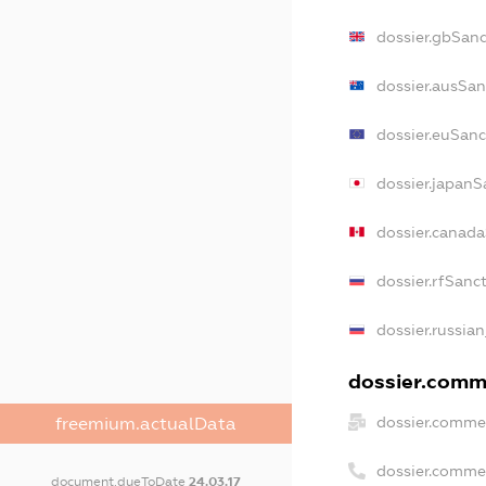
dossier.gbSanc
dossier.ausSan
dossier.euSanc
dossier.japanS
dossier.canad
dossier.rfSanc
dossier.russian
dossier.comme
dossier.commer
freemium.actualData
dossier.comme
document.dueToDate
24.03.17