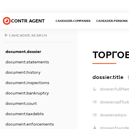
CONTR AGENT
CAHEADER.COMPANIES
CAHEADER.PERSONS
CAHEADER.SEARCH
document.dossier
ТОРГОВ
document.statements
document.history
dossier.title
document.inspections
dossier.fullNa
document.bankruptcy
dossier.opfSu
document.court
document.taxdebts
dossier.edrpo:
document.enforcements
dossier.found