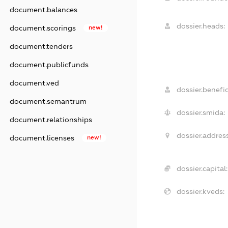
document.balances
dossier.heads:
document.scorings
new!
document.tenders
document.publicfunds
document.ved
dossier.benefic
document.semantrum
dossier.smida:
document.relationships
dossier.address
document.licenses
new!
dossier.capital:
dossier.kveds: