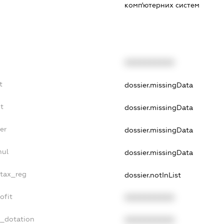
комп'ютерних систем
XXXXXXXXXX
t
dossier.missingData
t
dossier.missingData
er
dossier.missingData
nul
dossier.missingData
_tax_reg
dossier.notInList
ofit
XXXXXXXXXX
t_dotation
XXXXXXXXXX