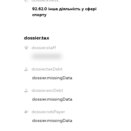
dossier.kveds:
92.62.0
інша діяльність у сфері
спорту
dossier.tax
dossier.staff
XXXXXXXXXX
dossier.taxDebt
dossier.missingData
dossier.esvDebt
dossier.missingData
dossier.ndsPayer
dossier.missingData