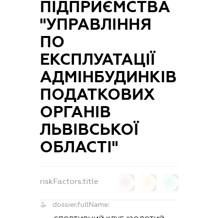
ПІДПРИЄМСТВА
"УПРАВЛІННЯ
ПО
ЕКСПЛУАТАЦІЇ
АДМІНБУДИНКІВ
ПОДАТКОВИХ
ОРГАНІВ
ЛЬВІВСЬКОЇ
ОБЛАСТІ"
riskFactors.title
0
0
0
dossier.fullName: