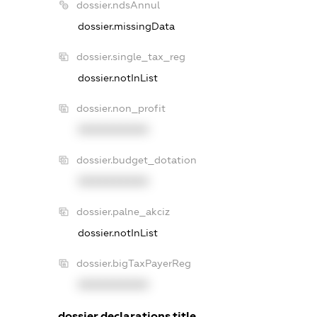
dossier.ndsAnnul
dossier.missingData
dossier.single_tax_reg
dossier.notInList
dossier.non_profit
XXXXXXXXXX
dossier.budget_dotation
XXXXXXXXXX
dossier.palne_akciz
dossier.notInList
dossier.bigTaxPayerReg
XXXXXXXXXX
dossier.declarations.title