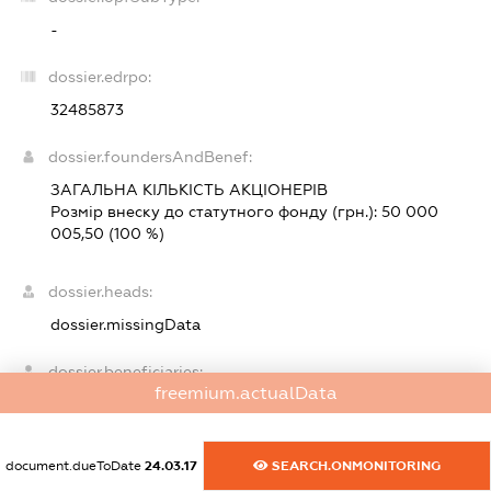
-
dossier.edrpo:
32485873
dossier.foundersAndBenef:
ЗАГАЛЬНА КІЛЬКІСТЬ АКЦІОНЕРІВ
Розмір внеску до статутного фонду (грн.):
50 000
005,50
(100 %)
dossier.heads:
dossier.missingData
dossier.beneficiaries:
freemium.actualData
dossier.missingData
dossier.smida:
document.dueToDate
24.03.17
SEARCH.ONMONITORING
XXXXXXXXXX