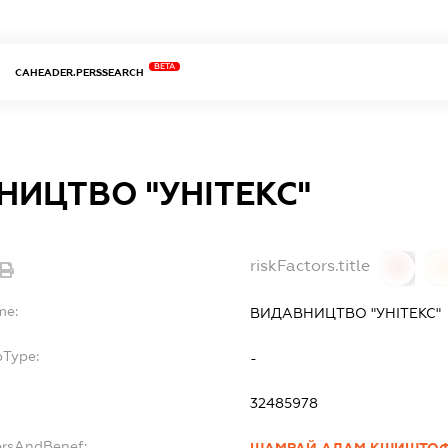
BETA
CAHEADER.PERSSEARCH
ИЦТВО "УНІТЕКС"
riskFactors.title
0
0
me:
ВИДАВНИЦТВО "УНІТЕКС"
bType:
-
32485978
ersAndBenef: