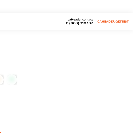
caHeader.contact
CAHEADER.GETTEST
0 (800) 210 102
0