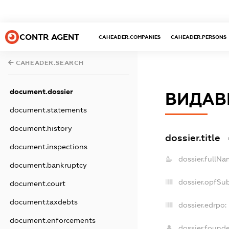
CONTR AGENT
CAHEADER.COMPANIES
CAHEADER.PERSONS
CAHEADER.SEARCH
document.dossier
ВИДАВН
document.statements
document.history
dossier.title
document.inspections
dossier.fullNa
document.bankruptcy
dossier.opfSu
document.court
document.taxdebts
dossier.edrpo:
document.enforcements
dossier.found