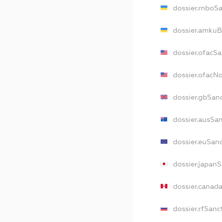
dossier.rnboS
dossier.amkuB
dossier.ofacS
dossier.ofacN
dossier.gbSan
dossier.ausSa
dossier.euSan
dossier.japan
dossier.canad
dossier.rfSanc