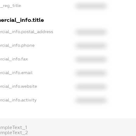
n_reg_title
XXXXXXXXXX
rcial_info.title
rcial_info.postal_address
XXXXXXXXXX
rcial_info.phone
XXXXXXXXXX
rcial_info.fax
XXXXXXXXXX
rcial_info.email
XXXXXXXXXX
rcial_info.website
XXXXXXXXXX
cial_info.activity
XXXXXXXXXX
ampleText_1
ampleText_2