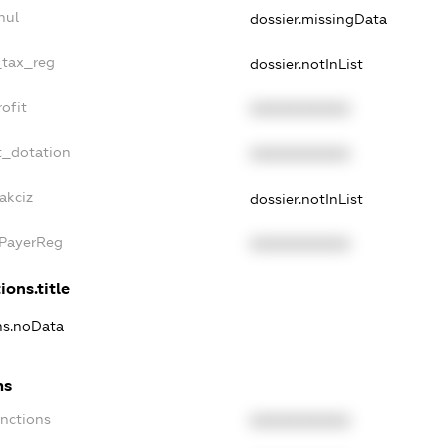
nul
dossier.missingData
_tax_reg
dossier.notInList
ofit
XXXXXXXXXX
t_dotation
XXXXXXXXXX
akciz
dossier.notInList
xPayerReg
XXXXXXXXXX
ions.title
ons.noData
ns
anctions
XXXXXXXXXX