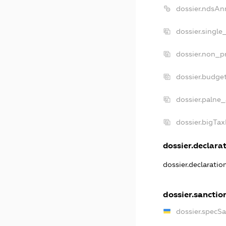
dossier.ndsAn
dossier.single
dossier.non_pr
dossier.budge
dossier.palne_
dossier.bigTa
dossier.declarat
dossier.declarati
dossier.sanctio
dossier.specS