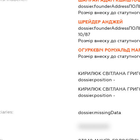
ШАМРАЙ АДАМ КШИШТО
dossier.founderAddress
ПОЛ
Розмір внеску до статутног
ШРЕЙДЕР АНДЖЕЙ
dossier.founderAddress
ПОЛ
10/87
Розмір внеску до статутног
ОГУРКЄВІЧ РОМУАЛЬД МА
Розмір внеску до статутног
КИРИЛЮК СВІТЛАНА ГРИГ
dossier.position -
КИРИЛЮК СВІТЛАНА ГРИГ
dossier.position -
iaries:
dossier.missingData
XXXXXXXXXX