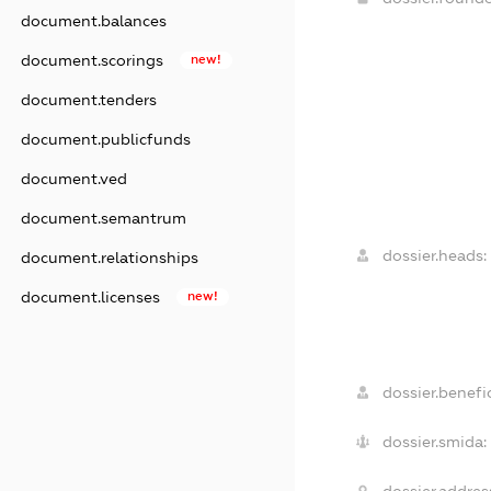
document.balances
document.scorings
new!
document.tenders
document.publicfunds
document.ved
document.semantrum
dossier.heads:
document.relationships
document.licenses
new!
dossier.benefic
dossier.smida: