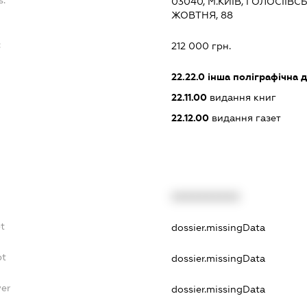
s:
03040, М.КИЇВ, ГОЛОСІЇВС
ЖОВТНЯ, 88
:
212 000 грн.
22.22.0
інша поліграфічна д
22.11.00
видання книг
22.12.00
видання газет
XXXXXXXXXX
t
dossier.missingData
bt
dossier.missingData
yer
dossier.missingData