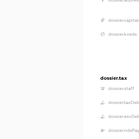
dossier.addres
dossier.capital
dossier.kveds:
dossier.tax
dossier.staff
dossier.taxDeb
dossier.esvDe
dossier.ndsPa