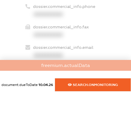
dossier.commercial_info.phone
XXXXXXXXXX
dossier.commercial_info.fax
XXXXXXXXXX
dossier.commercial_info.email
XXXXXXXXXX
freemium.actualData
dossier.commercial_info.website
XXXXXXXXXX
document.dueToDate
10.04.26
SEARCH.ONMONITORING
dossier.commercial_info.activity
XXXXXXXXXX
freemium.exampleText_1
freemium.exampleText_2