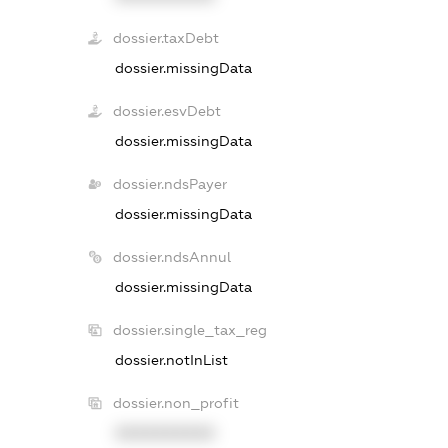
dossier.taxDebt
dossier.missingData
dossier.esvDebt
dossier.missingData
dossier.ndsPayer
dossier.missingData
dossier.ndsAnnul
dossier.missingData
dossier.single_tax_reg
dossier.notInList
dossier.non_profit
XXXXXXXXXX