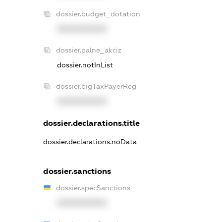
dossier.budget_dotation
XXXXXXXXXX
dossier.palne_akciz
dossier.notInList
dossier.bigTaxPayerReg
XXXXXXXXXX
dossier.declarations.title
dossier.declarations.noData
dossier.sanctions
dossier.specSanctions
XXXXXXXXXX