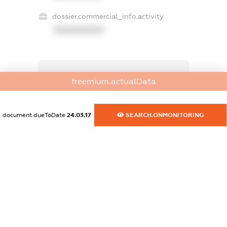
dossier.commercial_info.activity
XXXXXXXXXX
freemium.exampleText_1
freemium.actualData
freemium.exampleText_2
freemium.anonymousPerSearch2
FREEMIUM.DETAILS
document.dueToDate
24.03.17
SEARCH.ONMONITORING
FREEMIUM.REGISTER