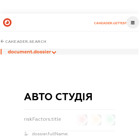
CAHEADER.GETTEST
CAHEADER.SEARCH
document.dossier
АВТО СТУДІЯ
riskFactors.title
0
0
0
dossier.fullName: