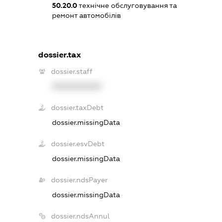
50.20.0
технічне обслуговування та
ремонт автомобілів
dossier.tax
dossier.staff
XXXXXXXXXX
dossier.taxDebt
dossier.missingData
dossier.esvDebt
dossier.missingData
dossier.ndsPayer
dossier.missingData
dossier.ndsAnnul