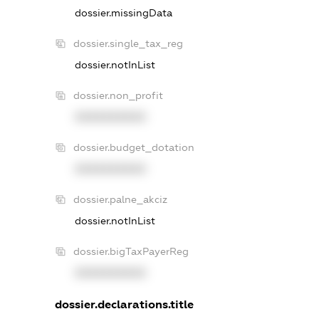
dossier.missingData
dossier.single_tax_reg
dossier.notInList
dossier.non_profit
XXXXXXXXXX
dossier.budget_dotation
XXXXXXXXXX
dossier.palne_akciz
dossier.notInList
dossier.bigTaxPayerReg
XXXXXXXXXX
dossier.declarations.title