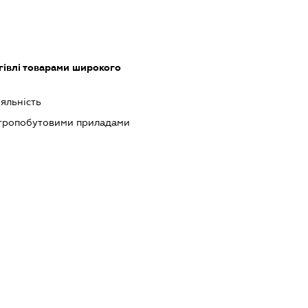
гівлі товарами широкого
яльність
ктропобутовими приладами