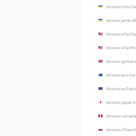
dossier.rnboS
dossier.amkuB
dossier.ofacS
dossier.ofac
dossier.gbSan
dossier.ausSa
dossier.euSan
dossier.japan
dossier.canad
dossier.rfSanc