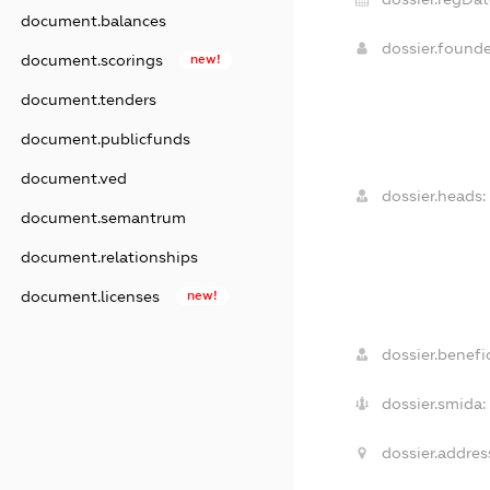
document.balances
dossier.found
document.scorings
new!
document.tenders
document.publicfunds
document.ved
dossier.heads:
document.semantrum
document.relationships
document.licenses
new!
dossier.benefic
dossier.smida:
dossier.addres