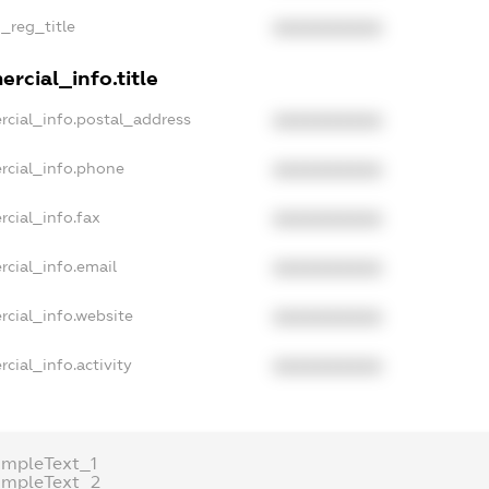
n_reg_title
XXXXXXXXXX
rcial_info.title
rcial_info.postal_address
XXXXXXXXXX
rcial_info.phone
XXXXXXXXXX
rcial_info.fax
XXXXXXXXXX
rcial_info.email
XXXXXXXXXX
rcial_info.website
XXXXXXXXXX
cial_info.activity
XXXXXXXXXX
ampleText_1
ampleText_2