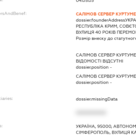
04.05.03
ersAndBenef:
САЛІМОВ СЕРВЕР КУРТУМ
dossier.founderAddress
УКРА
РЕСПУБЛІКА КРИМ, СОВЄТ
ВУЛИЦЯ 40 РОКІВ ПЕРЕМО
Розмір внеску до статутног
САЛІМОВ СЕРВЕР КУРТУМ
ВІДОМОСТІ ВІДСУТНІ
dossier.position -
САЛІМОВ СЕРВЕР КУРТУМ
dossier.position -
iaries:
dossier.missingData
XXXXXXXXXX
s:
УКРАЇНА, 95000, АВТОНОМ
СІМФЕРОПОЛЬ, ВУЛИЦЯ К