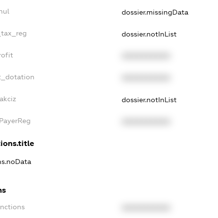
nul
dossier.missingData
_tax_reg
dossier.notInList
ofit
XXXXXXXXXX
t_dotation
XXXXXXXXXX
akciz
dossier.notInList
xPayerReg
XXXXXXXXXX
ions.title
ons.noData
ns
anctions
XXXXXXXXXX