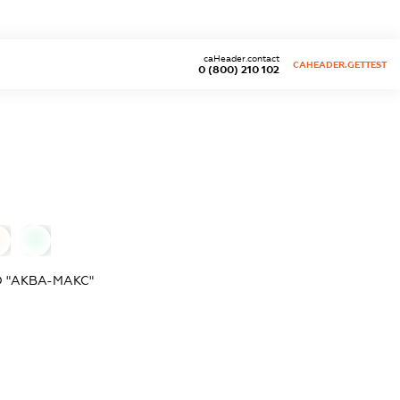
caHeader.contact
CAHEADER.GETTEST
0 (800) 210 102
0
 "АКВА-МАКС"