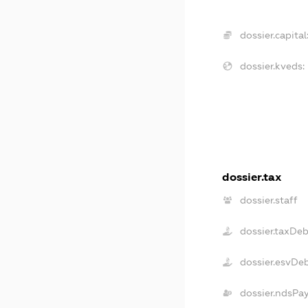
dossier.capital
dossier.kveds:
dossier.tax
dossier.staff
dossier.taxDe
dossier.esvDe
dossier.ndsPa