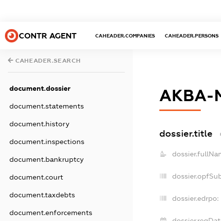
CONTR AGENT
CAHEADER.COMPANIES
CAHEADER.PERSONS
CAHEADER.SEARCH
document.dossier
АКВА-
document.statements
document.history
dossier.title
document.inspections
dossier.fullNa
document.bankruptcy
dossier.opfSu
document.court
document.taxdebts
dossier.edrpo:
document.enforcements
dossier.regDat