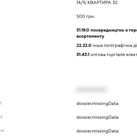
14/9, КВАРТИРА 32
:
500 грн.
51.19.0
посередництво в тор
асортименту
22.22.0
інша поліграфічна ді
51.43.1
оптова торгівля еле
XXXXXXXXXX
bt
dossier.missingData
bt
dossier.missingData
yer
dossier.missingData