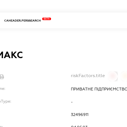
BETA
CAHEADER.PERSSEARCH
МАКС
riskFactors.title
0
0
me:
ПРИВАТНЕ ПІДПРИЄМСТВО
bType:
-
32496911
e: