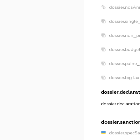
dossier.ndsAn
dossier.single
dossier.non_pr
dossier.budge
dossier.palne_
dossier.bigTa
dossier.declarat
dossier.declarati
dossier.sanctio
dossier.specS