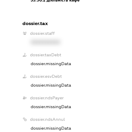
dossier.tax
dossier.staff
XXXXXXXXXX
dossier.taxDebt
dossier.missingData
dossier.esvDebt
dossier.missingData
dossier.ndsPayer
dossier.missingData
dossier.ndsAnnul
dossier.missingData