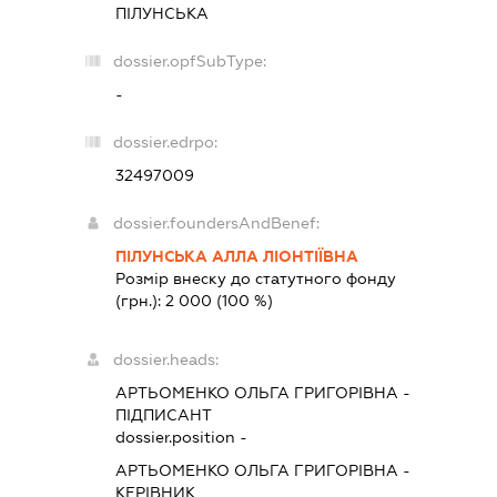
ПІЛУНСЬКА
dossier.opfSubType:
-
dossier.edrpo:
32497009
dossier.foundersAndBenef:
ПІЛУНСЬКА АЛЛА ЛІОНТІЇВНА
Розмір внеску до статутного фонду
(грн.):
2 000
(100 %)
dossier.heads:
АРТЬОМЕНКО ОЛЬГА ГРИГОРІВНА
-
ПІДПИСАНТ
dossier.position -
АРТЬОМЕНКО ОЛЬГА ГРИГОРІВНА
-
КЕРІВНИК