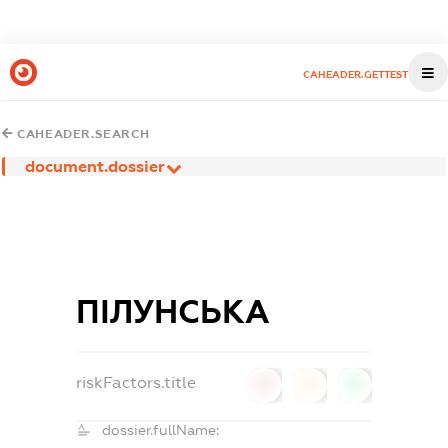
CAHEADER.GETTEST
CAHEADER.SEARCH
document.dossier
ПІЛУНСЬКА
riskFactors.title
0
0
0
dossier.fullName: