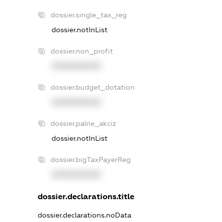
dossier.single_tax_reg
dossier.notInList
dossier.non_profit
XXXXXXXXXX
dossier.budget_dotation
XXXXXXXXXX
dossier.palne_akciz
dossier.notInList
dossier.bigTaxPayerReg
XXXXXXXXXX
dossier.declarations.title
dossier.declarations.noData