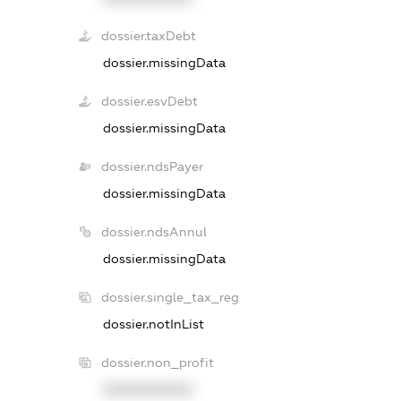
dossier.taxDebt
dossier.missingData
dossier.esvDebt
dossier.missingData
dossier.ndsPayer
dossier.missingData
dossier.ndsAnnul
dossier.missingData
dossier.single_tax_reg
dossier.notInList
dossier.non_profit
XXXXXXXXXX