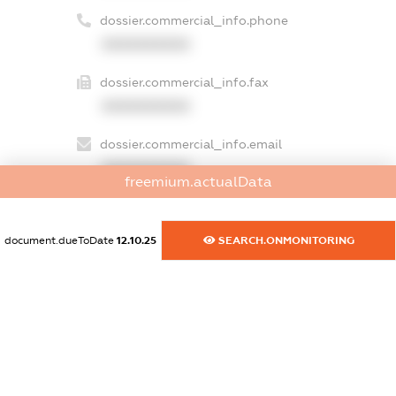
dossier.commercial_info.phone
XXXXXXXXXX
dossier.commercial_info.fax
XXXXXXXXXX
dossier.commercial_info.email
XXXXXXXXXX
freemium.actualData
dossier.commercial_info.website
XXXXXXXXXX
document.dueToDate
12.10.25
SEARCH.ONMONITORING
dossier.commercial_info.activity
XXXXXXXXXX
freemium.exampleText_1
freemium.exampleText_2