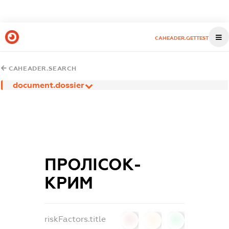
CAHEADER.GETTEST
CAHEADER.SEARCH
document.dossier
ПРОЛІСОК-
КРИМ
riskFactors.title
0
0
0