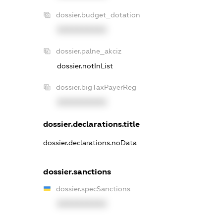
dossier.budget_dotation
XXXXXXXXXX
dossier.palne_akciz
dossier.notInList
dossier.bigTaxPayerReg
XXXXXXXXXX
dossier.declarations.title
dossier.declarations.noData
dossier.sanctions
dossier.specSanctions
XXXXXXXXXX