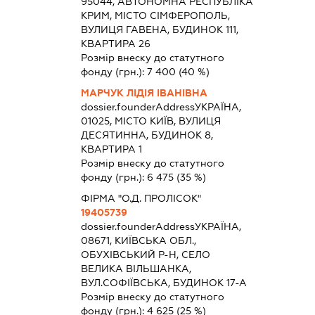
95044, АВТОНОМНА РЕСПУБЛІКА
КРИМ, МІСТО СІМФЕРОПОЛЬ,
ВУЛИЦЯ ГАВЕНА, БУДИНОК 111,
КВАРТИРА 26
Розмір внеску до статутного
фонду (грн.):
7 400
(40 %)
МАРЧУК ЛІДІЯ ІВАНІВНА
dossier.founderAddress
УКРАЇНА,
01025, МІСТО КИЇВ, ВУЛИЦЯ
ДЕСЯТИННА, БУДИНОК 8,
КВАРТИРА 1
Розмір внеску до статутного
фонду (грн.):
6 475
(35 %)
ФІРМА "О.Д. ПРОЛІСОК"
19405739
dossier.founderAddress
УКРАЇНА,
08671, КИЇВСЬКА ОБЛ.,
ОБУХІВСЬКИЙ Р-Н, СЕЛО
ВЕЛИКА ВІЛЬШАНКА,
ВУЛ.СОФІЇВСЬКА, БУДИНОК 17-А
Розмір внеску до статутного
фонду (грн.):
4 625
(25 %)