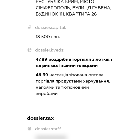
РЕСПУБЛІКА КРИМ, МІСТО
СІМФЕРОПОЛЬ, ВУЛИЦЯ ГАВЕНА,
БУДИНОК 111, КВАРТИРА 26
dossier.capital:
18 500 грн.
dossier.kveds:
47.89
роздрібна торгівля з лотків і
на ринках іншими товарами
46.39
неспеціалізована оптова
торгівля продуктами харчування,
напоями та тютюновими
виробами
dossier.tax
dossier.staff
XXXXXXXXXX