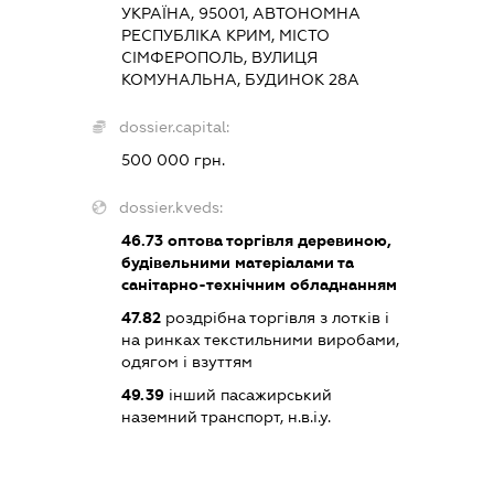
УКРАЇНА, 95001, АВТОНОМНА
РЕСПУБЛІКА КРИМ, МІСТО
СІМФЕРОПОЛЬ, ВУЛИЦЯ
КОМУНАЛЬНА, БУДИНОК 28А
dossier.capital:
500 000 грн.
dossier.kveds:
46.73
оптова торгівля деревиною,
будівельними матеріалами та
санітарно-технічним обладнанням
47.82
роздрібна торгівля з лотків і
на ринках текстильними виробами,
одягом і взуттям
49.39
інший пасажирський
наземний транспорт, н.в.і.у.