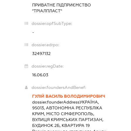
ПРИВАТНЕ ПІДПРИЄМСТВО
"ТРІАЛПЛАСТ"
dossier.opfSubType:
-
dossier.edrpo:
32497132
dossier.regDate:
16.06.03
dossier.foundersAndBenef:
ГУЛІЙ ВАСИЛЬ ВОЛОДИМИРОВИЧ
dossier.founderAddress
УКРАЇНА,
95013, АВТОНОМНА РЕСПУБЛІКА
КРИМ, МІСТО СІМФЕРОПОЛЬ,
ВУЛИЦЯ КРИМСЬКИХ ПАРТИЗАН,
БУДИНОК 2Б, КВАРТИРА 19