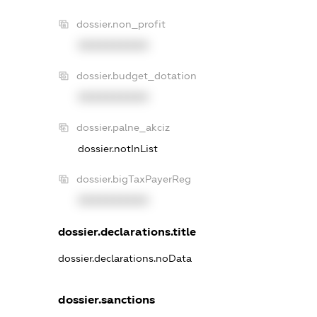
dossier.non_profit
XXXXXXXXXX
dossier.budget_dotation
XXXXXXXXXX
dossier.palne_akciz
dossier.notInList
dossier.bigTaxPayerReg
XXXXXXXXXX
dossier.declarations.title
dossier.declarations.noData
dossier.sanctions