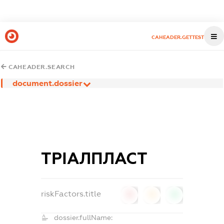
CAHEADER.GETTEST
CAHEADER.SEARCH
document.dossier
ТРІАЛПЛАСТ
riskFactors.title
0
0
0
dossier.fullName: