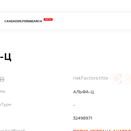
BETA
CAHEADER.PERSSEARCH
-Ц
riskFactors.title
0
0
me:
АЛЬФА-Ц
bType:
-
32498971
ersAndBenef: