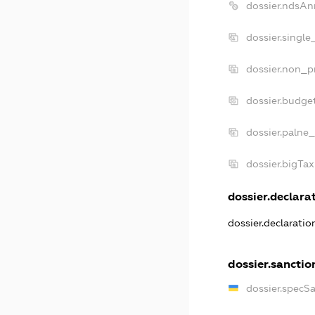
dossier.ndsAn
dossier.single
dossier.non_pr
dossier.budge
dossier.palne_
dossier.bigTa
dossier.declarat
dossier.declarati
dossier.sanctio
dossier.specS