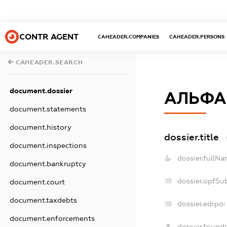
CONTR AGENT
CAHEADER.COMPANIES
CAHEADER.PERSONS
CAHEADER.SEARCH
document.dossier
АЛЬФА
document.statements
document.history
dossier.title
document.inspections
dossier.fullNa
document.bankruptcy
dossier.opfSu
document.court
document.taxdebts
dossier.edrpo:
document.enforcements
dossier.found