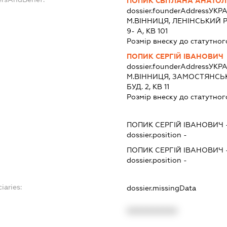
ПОПИК СВІТЛАНА АНАТОЛ
dossier.founderAddress
УКРА
М.ВІННИЦЯ, ЛЕНІНСЬКИЙ Р-
9- А, КВ 101
Розмір внеску до статутног
ПОПИК СЕРГІЙ ІВАНОВИЧ
dossier.founderAddress
УКРА
М.ВІННИЦЯ, ЗАМОСТЯНСЬК
БУД. 2, КВ 11
Розмір внеску до статутног
ПОПИК СЕРГІЙ ІВАНОВИЧ
dossier.position -
ПОПИК СЕРГІЙ ІВАНОВИЧ
dossier.position -
iaries:
dossier.missingData
XXXXXXXXXX