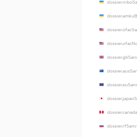
dossier.rnboS
dossier.amkuB
dossier.ofacS
dossier.ofac
dossier.gbSan
dossier.ausSa
dossier.euSan
dossier.japan
dossier.canad
dossier.rfSanc