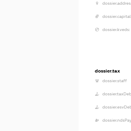
dossier.addres
dossier.capital
dossier.kveds:
dossier.tax
dossier.staff
dossier.taxDe
dossier.esvDe
dossier.ndsPa