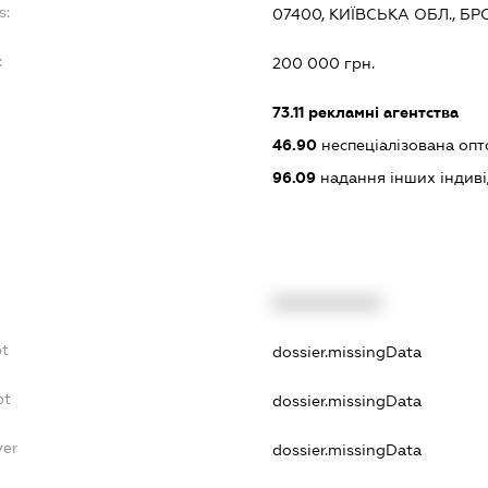
s:
07400, КИЇВСЬКА ОБЛ., БР
:
200 000 грн.
73.11
рекламні агентства
46.90
неспеціалізована опт
96.09
надання інших індивіду
XXXXXXXXXX
bt
dossier.missingData
bt
dossier.missingData
yer
dossier.missingData