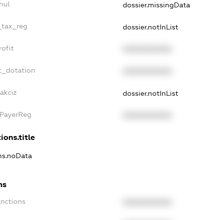
nul
dossier.missingData
_tax_reg
dossier.notInList
ofit
XXXXXXXXXX
t_dotation
XXXXXXXXXX
akciz
dossier.notInList
xPayerReg
XXXXXXXXXX
ions.title
ons.noData
ns
anctions
XXXXXXXXXX