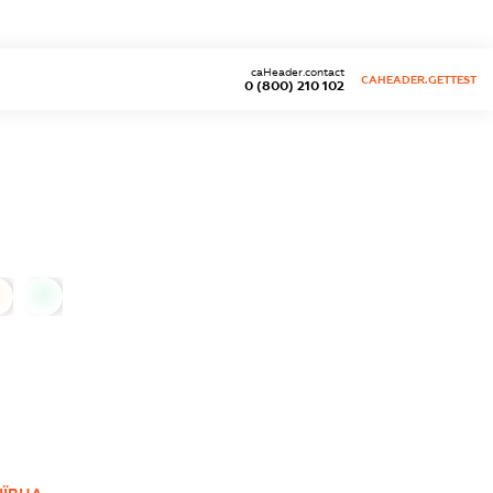
caHeader.contact
CAHEADER.GETTEST
0 (800) 210 102
0