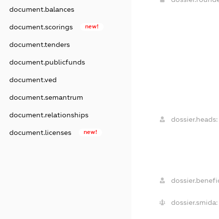
document.balances
document.scorings
new!
document.tenders
document.publicfunds
document.ved
document.semantrum
document.relationships
dossier.heads:
document.licenses
new!
dossier.benefic
dossier.smida: