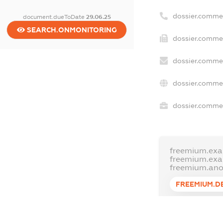
dossier.comme
document.dueToDate
29.06.25
SEARCH.ONMONITORING
dossier.commer
dossier.commer
dossier.commer
dossier.commer
freemium.exa
freemium.ex
freemium.an
FREEMIUM.D