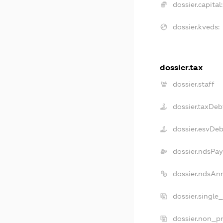
dossier.capital:
dossier.kveds:
dossier.tax
dossier.staff
dossier.taxDeb
dossier.esvDe
dossier.ndsPay
dossier.ndsAn
dossier.single
dossier.non_pr