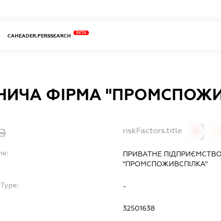
BETA
CAHEADER.PERSSEARCH
НИЧА ФІРМА "ПРОМСПОЖИ
riskFactors.title
0
0
me:
ПРИВАТНЕ ПІДПРИЄМСТВО
"ПРОМСПОЖИВСПІЛКА"
bType:
-
32501638