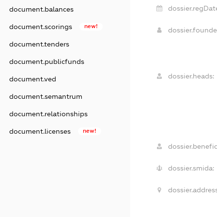
dossier.regDat
document.balances
document.scorings
new!
dossier.found
document.tenders
document.publicfunds
dossier.heads:
document.ved
document.semantrum
document.relationships
document.licenses
new!
dossier.benefic
dossier.smida:
dossier.address