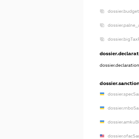
dossier.budge
dossier.palne_
dossier.bigTa
dossier.declarat
dossier.declaratio
dossier.sanctio
dossier.specSa
dossier.rnboS
dossier.amkuB
dossier.ofacSa