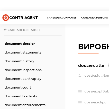
CONTR AGENT
CAHEADER.COMPANIES
CAHEADER.PERSONS
CAHEADER.SEARCH
document.dossier
ВИРОБ
document.statements
document.history
dossier.title
document.inspections
dossier.fullNa
document.bankruptcy
document.court
dossier.opfSu
document.taxdebts
dossier.edrpo:
document.enforcements