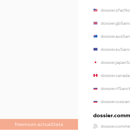
dossier.ofacN
dossier.gbSan
dossier.ausSan
dossier.euSanc
dossier.japanS
dossier.canad
dossier.rfSanc
dossier.russia
dossier.comme
freemium.actualData
dossier.comme