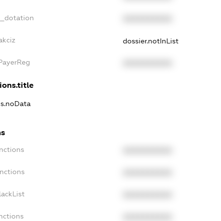
t_dotation
XXXXXXXXXX
akciz
dossier.notInList
xPayerReg
XXXXXXXXXX
ions.title
ns.noData
ns
nctions
XXXXXXXXXX
anctions
XXXXXXXXXX
lackList
XXXXXXXXXX
nctions
XXXXXXXXXX