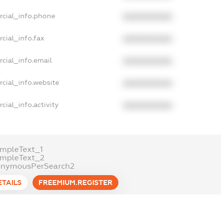
rcial_info.phone
XXXXXXXXXX
cial_info.fax
XXXXXXXXXX
cial_info.email
XXXXXXXXXX
cial_info.website
XXXXXXXXXX
cial_info.activity
XXXXXXXXXX
mpleText_1
ampleText_2
onymousPerSearch2
ETAILS
FREEMIUM.REGISTER