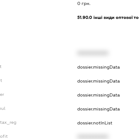
0 грн.
51.90.0
інші види оптової то
XXXXXXXXXX
t
dossier.missingData
bt
dossier.missingData
er
dossier.missingData
nul
dossier.missingData
_tax_reg
dossier.notInList
ofit
XXXXXXXXXX