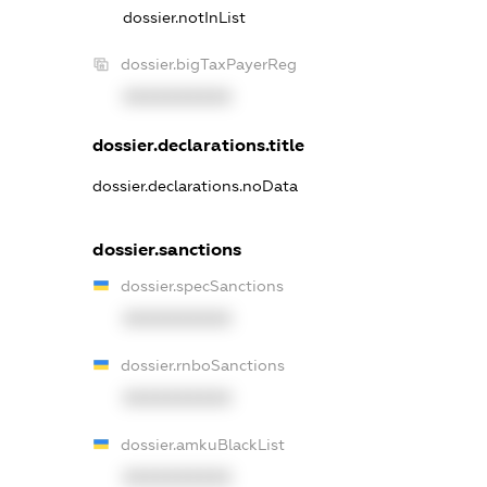
dossier.notInList
dossier.bigTaxPayerReg
XXXXXXXXXX
dossier.declarations.title
dossier.declarations.noData
dossier.sanctions
dossier.specSanctions
XXXXXXXXXX
dossier.rnboSanctions
XXXXXXXXXX
dossier.amkuBlackList
XXXXXXXXXX