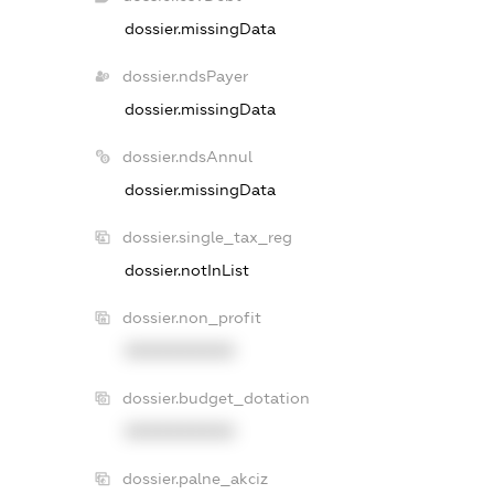
dossier.missingData
dossier.ndsPayer
dossier.missingData
dossier.ndsAnnul
dossier.missingData
dossier.single_tax_reg
dossier.notInList
dossier.non_profit
XXXXXXXXXX
dossier.budget_dotation
XXXXXXXXXX
dossier.palne_akciz