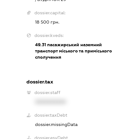
dossier.capital:
18 500 грн.
dossier.kveds:
49.31
пасажирський наземний
транспорт міського та приміського
сполучення
dossier.tax
dossier.staff
XXXXXXXXXX
dossier.taxDebt
dossier.missingData
dossier.esvDebt