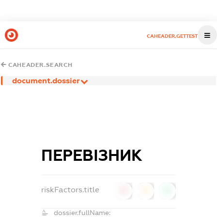
CAHEADER.GETTEST
CAHEADER.SEARCH
document.dossier
ПЕРЕВІЗНИК
riskFactors.title
0
0
0
dossier.fullName: