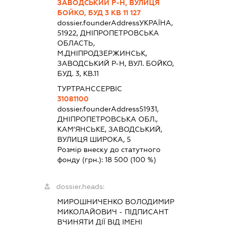
ЗАВОДСЬКИЙ Р-Н, ВУЛИЦЯ
БОЙКО, БУД 3 КВ 11 127
dossier.founderAddress
УКРАЇНА,
51922, ДНIПРОПЕТРОВСЬКА
ОБЛАСТЬ,
М.ДНІПРОДЗЕРЖИНСЬК,
ЗАВОДСЬКИЙ Р-Н, ВУЛ. БОЙКО,
БУД. 3, КВ.11
ТУРТРАНССЕРВІС
31081100
dossier.founderAddress
51931,
ДНІПРОПЕТРОВСЬКА ОБЛ.,
КАМ’ЯНСЬКЕ, ЗАВОДСЬКИЙ,
ВУЛИЦЯ ШИРОКА, 5
Розмір внеску до статутного
фонду (грн.):
18 500
(100 %)
dossier.heads:
МИРОШНИЧЕНКО ВОЛОДИМИР
МИКОЛАЙОВИЧ
-
ПІДПИСАНТ
ВЧИНЯТИ ДІЇ ВІД ІМЕНІ