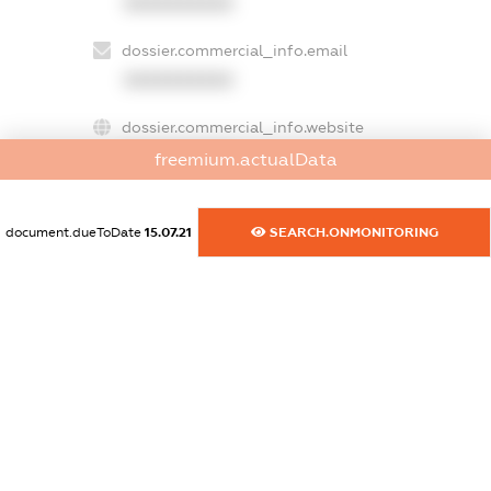
XXXXXXXXXX
dossier.commercial_info.email
XXXXXXXXXX
dossier.commercial_info.website
XXXXXXXXXX
freemium.actualData
dossier.commercial_info.activity
document.dueToDate
15.07.21
SEARCH.ONMONITORING
XXXXXXXXXX
freemium.exampleText_1
freemium.exampleText_2
freemium.anonymousPerSearch2
FREEMIUM.DETAILS
FREEMIUM.REGISTER