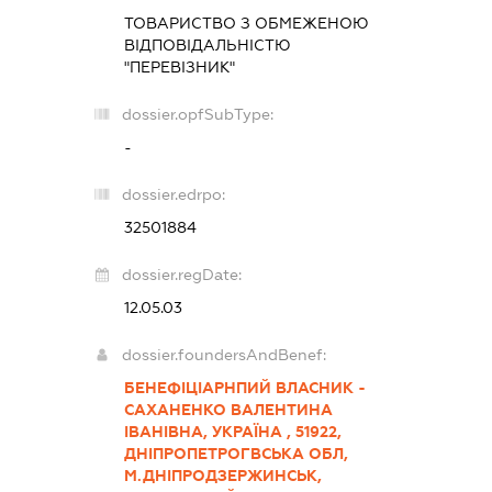
ТОВАРИСТВО З ОБМЕЖЕНОЮ
ВІДПОВІДАЛЬНІСТЮ
"ПЕРЕВІЗНИК"
dossier.opfSubType:
-
dossier.edrpo:
32501884
dossier.regDate:
12.05.03
dossier.foundersAndBenef:
БЕНЕФІЦІАРНПИЙ ВЛАСНИК -
САХАНЕНКО ВАЛЕНТИНА
ІВАНІВНА, УКРАЇНА , 51922,
ДНІПРОПЕТРОГВСЬКА ОБЛ,
М.ДНІПРОДЗЕРЖИНСЬК,