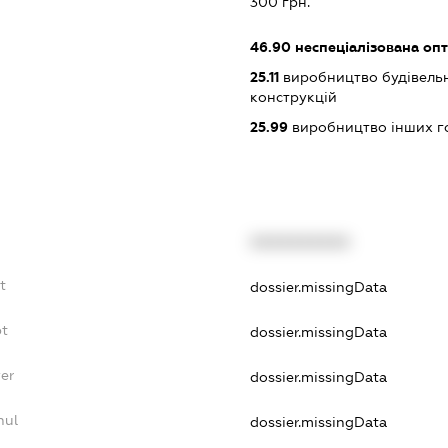
300 грн.
46.90
неспеціалізована опт
25.11
виробництво будівельн
конструкцій
25.99
виробництво інших гот
XXXXXXXXXX
t
dossier.missingData
bt
dossier.missingData
yer
dossier.missingData
nul
dossier.missingData