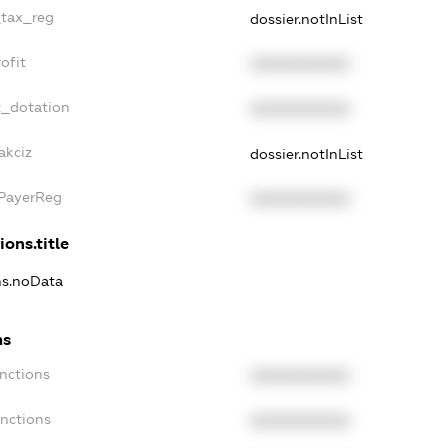
_tax_reg
dossier.notInList
ofit
XXXXXXXXXX
t_dotation
XXXXXXXXXX
akciz
dossier.notInList
xPayerReg
XXXXXXXXXX
ions.title
ons.noData
ns
anctions
XXXXXXXXXX
anctions
XXXXXXXXXX