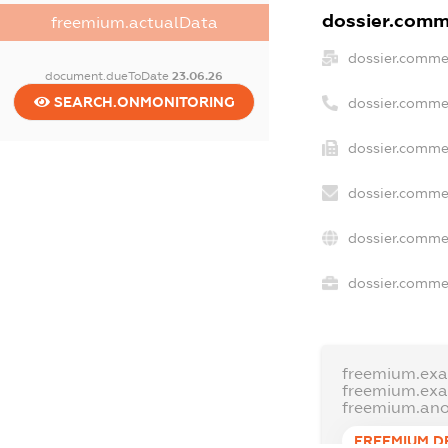
dossier.comme
freemium.actualData
dossier.comme
document.dueToDate
23.06.26
SEARCH.ONMONITORING
dossier.comme
dossier.commer
dossier.commer
dossier.comme
dossier.commer
freemium.ex
freemium.ex
freemium.an
FREEMIUM.D