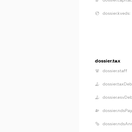
dossier.kveds:
dossier.tax
dossier.staff
dossier.taxDeb
dossier.esvDe
dossier.ndsPa
dossier.ndsAn