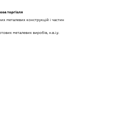
ова торгівля
их металевих конструкцій і частин
ових металевих виробів, н.в.і.у.