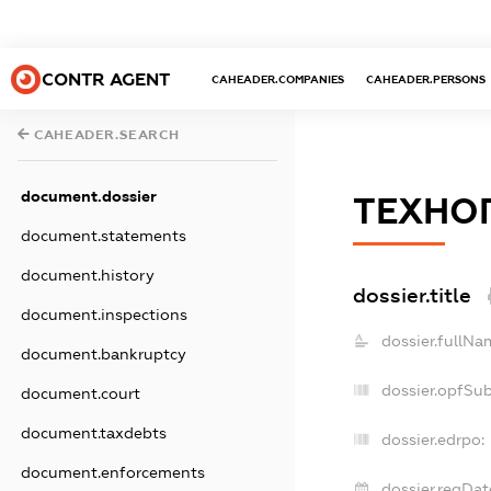
CONTR AGENT
CAHEADER.COMPANIES
CAHEADER.PERSONS
CAHEADER.SEARCH
document.dossier
ТЕХНО
document.statements
document.history
dossier.title
document.inspections
dossier.fullNa
document.bankruptcy
dossier.opfSu
document.court
document.taxdebts
dossier.edrpo:
document.enforcements
dossier.regDat