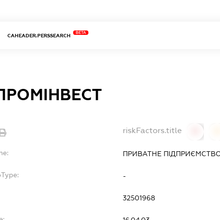
BETA
CAHEADER.PERSSEARCH
ПРОМІНВЕСТ
riskFactors.title
0
0
me:
ПРИВАТНЕ ПІДПРИЄМСТВО
bType:
-
32501968
e:
16.04.03