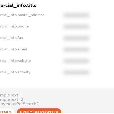
rcial_info.title
rcial_info.postal_address
XXXXXXXXXX
rcial_info.phone
XXXXXXXXXX
cial_info.fax
XXXXXXXXXX
cial_info.email
XXXXXXXXXX
rcial_info.website
XXXXXXXXXX
cial_info.activity
XXXXXXXXXX
ampleText_1
ampleText_2
onymousPerSearch2
ETAILS
FREEMIUM.REGISTER