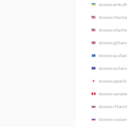
dossier.amkuB
dossier.ofacSa
dossier.ofacN
dossier.gbSan
dossier.ausSa
dossier.euSan
dossier.japan
dossier.canad
dossier.rfSanc
dossier.russia