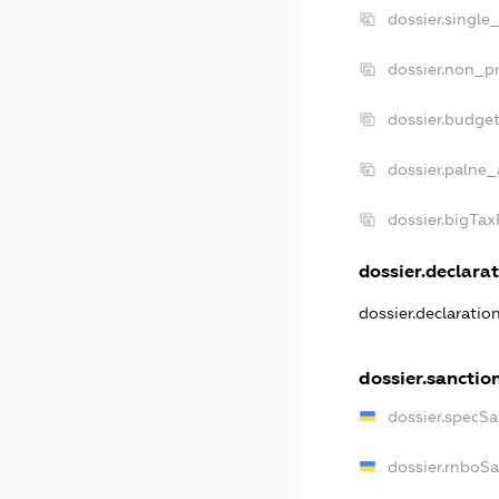
dossier.single
dossier.non_pr
dossier.budge
dossier.palne_
dossier.bigTa
dossier.declarat
dossier.declarati
dossier.sanctio
dossier.specS
dossier.rnboS