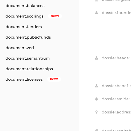
document.balances
dossier.found
document.scorings
new!
document.tenders
document.publicfunds
document.ved
dossier.heads:
document.semantrum
document.relationships
document.licenses
new!
dossier.benefic
dossier.smida:
dossier.addres
dossier.capital