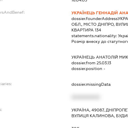
ersAndBenef:
УКРАЇНЕЦЬ ГЕННАДІЙ АН
dossier.founderAddress
УКРА
ОБЛ., МІСТО ДНІПРО, ВУЛ
КВАРТИРА 134
statements.nationality:
Укра
Розмір внеску до статутног
УКРАЇНЕЦЬ АНАТОЛІЙ М
dossier.from 25.03.13
dossier.position -
iaries:
dossier.missingData
XXXXXXXXXX
s:
УКРАЇНА, 49087, ДНІПРОП
ВУЛИЦЯ КАЛИНОВА, БУДИН
: