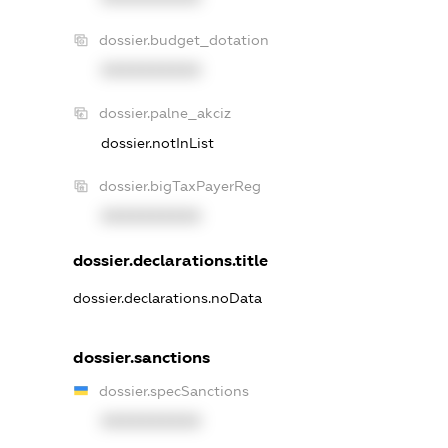
dossier.budget_dotation
XXXXXXXXXX
dossier.palne_akciz
dossier.notInList
dossier.bigTaxPayerReg
XXXXXXXXXX
dossier.declarations.title
dossier.declarations.noData
dossier.sanctions
dossier.specSanctions
XXXXXXXXXX