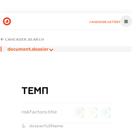
CAHEADER.GETTEST
CAHEADER.SEARCH
document.dossier
ТЕМП
riskFactors.title
0
0
0
dossier.fullName: