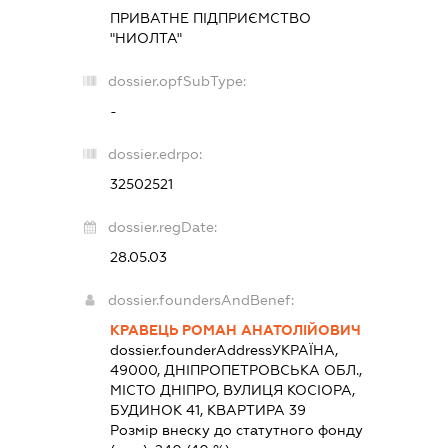
ПРИВАТНЕ ПІДПРИЄМСТВО
"НИОЛТА"
dossier.opfSubType:
-
dossier.edrpo:
32502521
dossier.regDate:
28.05.03
dossier.foundersAndBenef:
КРАВЕЦЬ РОМАН АНАТОЛІЙОВИЧ
dossier.founderAddress
УКРАЇНА,
49000, ДНІПРОПЕТРОВСЬКА ОБЛ.,
МІСТО ДНІПРО, ВУЛИЦЯ КОСІОРА,
БУДИНОК 41, КВАРТИРА 39
Розмір внеску до статутного фонду