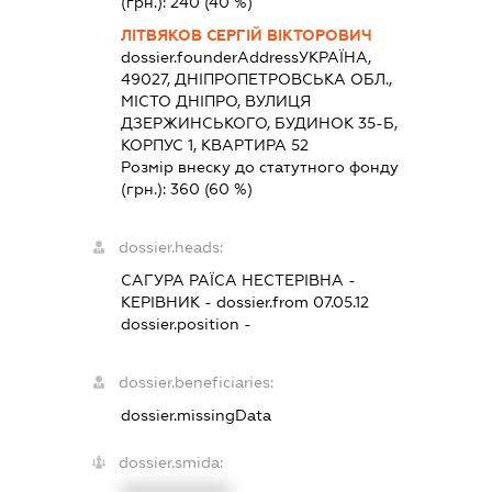
(грн.):
240
(40 %)
ЛІТВЯКОВ СЕРГІЙ ВІКТОРОВИЧ
dossier.founderAddress
УКРАЇНА,
49027, ДНІПРОПЕТРОВСЬКА ОБЛ.,
МІСТО ДНІПРО, ВУЛИЦЯ
ДЗЕРЖИНСЬКОГО, БУДИНОК 35-Б,
КОРПУС 1, КВАРТИРА 52
Розмір внеску до статутного фонду
(грн.):
360
(60 %)
dossier.heads:
САГУРА РАЇСА НЕСТЕРІВНА
-
КЕРІВНИК
- dossier.from 07.05.12
dossier.position -
dossier.beneficiaries:
dossier.missingData
dossier.smida:
XXXXXXXXXX