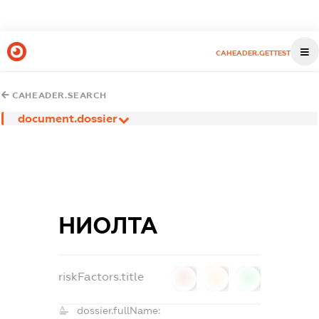
CAHEADER.GETTEST
CAHEADER.SEARCH
document.dossier
НИОЛТА
riskFactors.title
0
0
0
dossier.fullName: