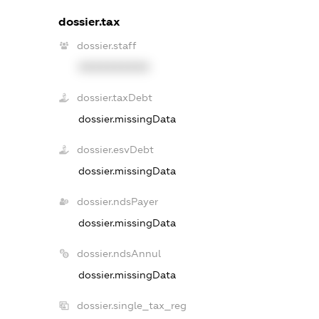
dossier.tax
dossier.staff
XXXXXXXXXX
dossier.taxDebt
dossier.missingData
dossier.esvDebt
dossier.missingData
dossier.ndsPayer
dossier.missingData
dossier.ndsAnnul
dossier.missingData
dossier.single_tax_reg