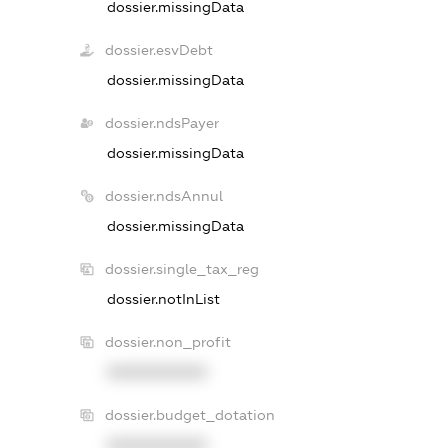
dossier.missingData
dossier.esvDebt
dossier.missingData
dossier.ndsPayer
dossier.missingData
dossier.ndsAnnul
dossier.missingData
dossier.single_tax_reg
dossier.notInList
dossier.non_profit
XXXXXXXXXX
dossier.budget_dotation
XXXXXXXXXX