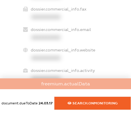
dossier.commercial_info.fax
XXXXXXXXXX
dossier.commercial_info.email
XXXXXXXXXX
dossier.commercial_info.website
XXXXXXXXXX
dossier.commercial_info.activity
XXXXXXXXXX
freemium.actualData
document.dueToDate
24.03.17
SEARCH.ONMONITORING
freemium.exampleText_1
freemium.exampleText_2
freemium.anonymousPerSearch2
FREEMIUM.DETAILS