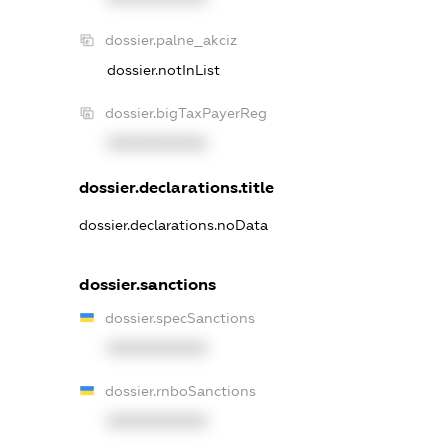
dossier.palne_akciz
dossier.notInList
dossier.bigTaxPayerReg
XXXXXXXXXX
dossier.declarations.title
dossier.declarations.noData
dossier.sanctions
dossier.specSanctions
XXXXXXXXXX
dossier.rnboSanctions
XXXXXXXXXX