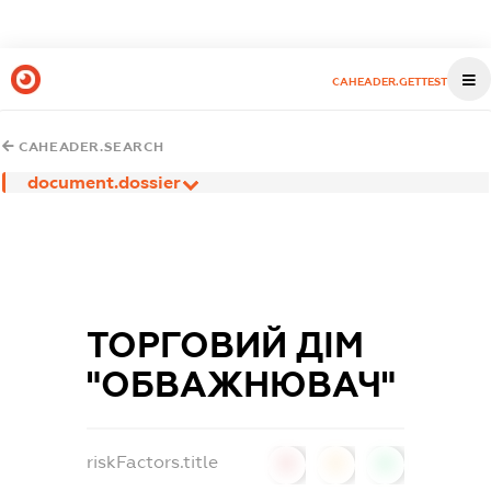
CAHEADER.GETTEST
CAHEADER.SEARCH
document.dossier
ТОРГОВИЙ ДІМ
"ОБВАЖНЮВАЧ"
riskFactors.title
0
0
0