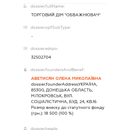
dossier.fullName:
ТОРГОВИЙ ДІМ "ОБВАЖНЮВАЧ"
dossier.opfSubType:
-
dossier.edrpo:
32502704
dossier.foundersAndBenef:
АВЕТИСЯН ОЛЕНА МИКОЛАЇВНА
dossier.founderAddress
УКРАЇНА,
85300, ДОНЕЦЬКА ОБЛАСТЬ,
М.ПОКРОВСЬК, ВУЛ.
СОЦІАЛІСТИЧНА, БУД. 24, КВ.16
Розмір внеску до статутного фонду
(грн.):
18 500
(100 %)
dossier.heads: