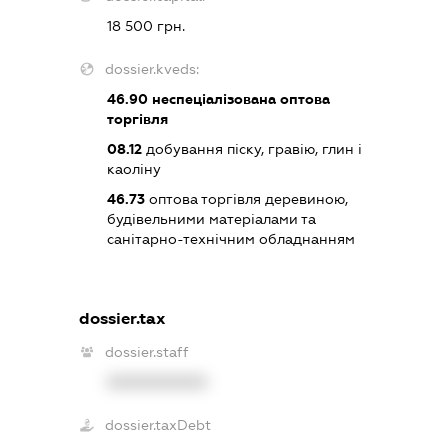
18 500 грн.
dossier.kveds:
46.90
неспеціалізована оптова
торгівля
08.12
добування піску, гравію, глин і
каоліну
46.73
оптова торгівля деревиною,
будівельними матеріалами та
санітарно-технічним обладнанням
dossier.tax
dossier.staff
XXXXXXXXXX
dossier.taxDebt