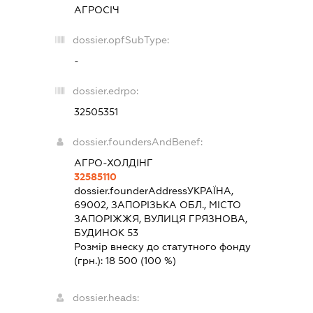
АГРОСІЧ
dossier.opfSubType:
-
dossier.edrpo:
32505351
dossier.foundersAndBenef:
АГРО-ХОЛДІНГ
32585110
dossier.founderAddress
УКРАЇНА,
69002, ЗАПОРІЗЬКА ОБЛ., МІСТО
ЗАПОРІЖЖЯ, ВУЛИЦЯ ГРЯЗНОВА,
БУДИНОК 53
Розмір внеску до статутного фонду
(грн.):
18 500
(100 %)
dossier.heads: