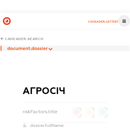
CAHEADER.GETTEST
CAHEADER.SEARCH
document.dossier
АГРОСІЧ
riskFactors.title
0
0
0
dossier.fullName: