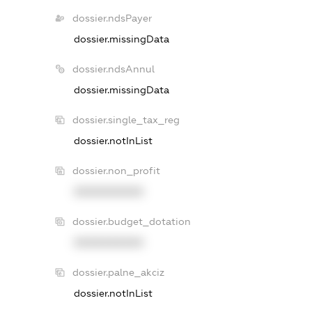
dossier.ndsPayer
dossier.missingData
dossier.ndsAnnul
dossier.missingData
dossier.single_tax_reg
dossier.notInList
dossier.non_profit
XXXXXXXXXX
dossier.budget_dotation
XXXXXXXXXX
dossier.palne_akciz
dossier.notInList