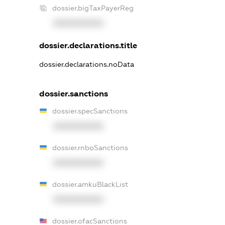
dossier.bigTaxPayerReg
XXXXXXXXXX
dossier.declarations.title
dossier.declarations.noData
dossier.sanctions
dossier.specSanctions
XXXXXXXXXX
dossier.rnboSanctions
XXXXXXXXXX
dossier.amkuBlackList
XXXXXXXXXX
dossier.ofacSanctions