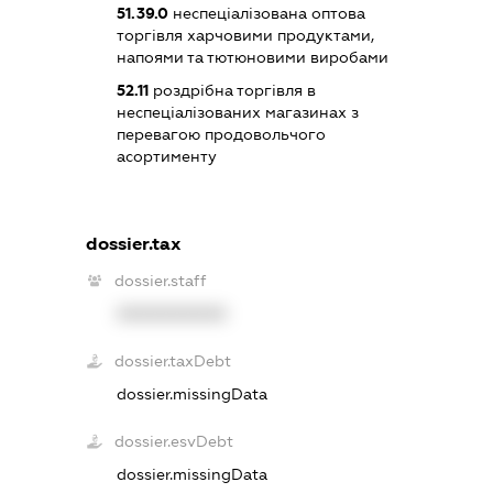
51.39.0
неспеціалізована оптова
торгівля харчовими продуктами,
напоями та тютюновими виробами
52.11
роздрібна торгівля в
неспеціалізованих магазинах з
перевагою продовольчого
асортименту
dossier.tax
dossier.staff
XXXXXXXXXX
dossier.taxDebt
dossier.missingData
dossier.esvDebt
dossier.missingData