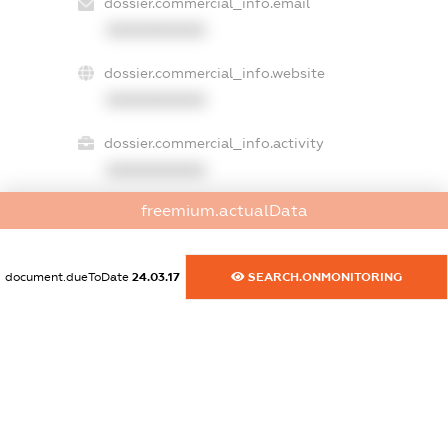
dossier.commercial_info.email
XXXXXXXXXX
dossier.commercial_info.website
XXXXXXXXXX
dossier.commercial_info.activity
XXXXXXXXXX
freemium.actualData
freemium.exampleText_1
freemium.exampleText_2
document.dueToDate
24.03.17
SEARCH.ONMONITORING
freemium.anonymousPerSearch2
FREEMIUM.DETAILS
FREEMIUM.REGISTER