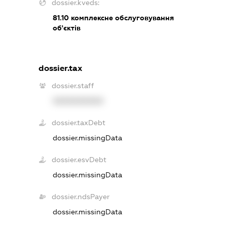
dossier.kveds:
81.10
комплексне обслуговування
об'єктів
dossier.tax
dossier.staff
XXXXXXXXXX
dossier.taxDebt
dossier.missingData
dossier.esvDebt
dossier.missingData
dossier.ndsPayer
dossier.missingData