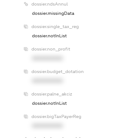
dossier.ndsAnnul
dossier.missingData
dossier.single_tax_reg
dossier.notInList
dossier.non_profit
XXXXXXXXXX
dossier.budget_dotation
XXXXXXXXXX
dossier.palne_akciz
dossier.notInList
dossier.bigTaxPayerReg
XXXXXXXXXX