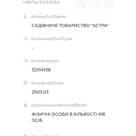
riskFactors.title
0
0
0
dossier.fullName:
САДІВНИЧЕ ТОВАРИСТВО "АСТРА"
dossier.opfSubType:
-
dossier.edrpo:
32514338
dossier.regDate:
29.05.03
dossier.foundersAndBenef:
ФІЗИЧНІ ОСОБИ В КІЛЬКОСТІ 418
ОСІБ