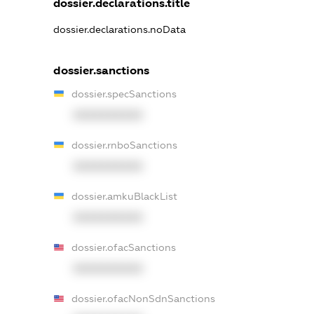
dossier.declarations.title
dossier.declarations.noData
dossier.sanctions
dossier.specSanctions
XXXXXXXXXX
dossier.rnboSanctions
XXXXXXXXXX
dossier.amkuBlackList
XXXXXXXXXX
dossier.ofacSanctions
XXXXXXXXXX
dossier.ofacNonSdnSanctions