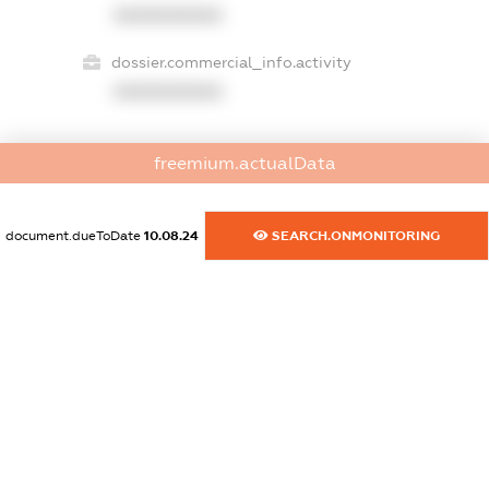
XXXXXXXXXX
dossier.commercial_info.activity
XXXXXXXXXX
freemium.actualData
freemium.exampleText_1
freemium.exampleText_2
freemium.anonymousPerSearch2
document.dueToDate
10.08.24
SEARCH.ONMONITORING
FREEMIUM.DETAILS
FREEMIUM.REGISTER