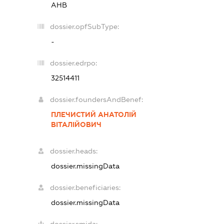
АНВ
dossier.opfSubType:
-
dossier.edrpo:
32514411
dossier.foundersAndBenef:
ПЛЕЧИСТИЙ АНАТОЛІЙ
ВІТАЛІЙОВИЧ
dossier.heads:
dossier.missingData
dossier.beneficiaries:
dossier.missingData
dossier.smida: