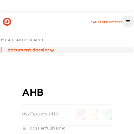
CAHEADER.GETTEST
CAHEADER.SEARCH
document.dossier
АНВ
riskFactors.title
0
0
0
dossier.fullName: