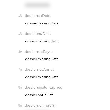
XXXXXXXXXX
dossier.taxDebt
dossier.missingData
dossier.esvDebt
dossier.missingData
dossier.ndsPayer
dossier.missingData
dossier.ndsAnnul
dossier.missingData
dossier.single_tax_reg
dossier.notInList
dossier.non_profit