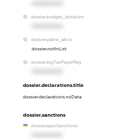
XXXXXXXXXX
dossier.budget_dotation
XXXXXXXXXX
dossier.palne_akciz
dossier.notInList
dossier.bigTaxPayerReg
XXXXXXXXXX
dossier.declarations.title
dossier.declarations.noData
dossier.sanctions
dossier.specSanctions
XXXXXXXXXX