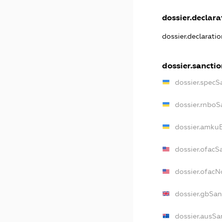
dossier.declarat
dossier.declarati
dossier.sanctio
dossier.specS
dossier.rnboS
dossier.amkuB
dossier.ofacS
dossier.ofac
dossier.gbSan
dossier.ausSa