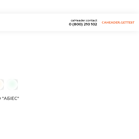
caHeader.contact
CAHEADER.GETTEST
0 (800) 210 102
0
0
"АБІЕС"