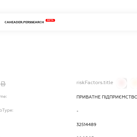
BETA
CAHEADER.PERSSEARCH
riskFactors.title
0
ame:
ПРИВАТНЕ ПІДПРИЄМСТВО 
bType:
-
32514489