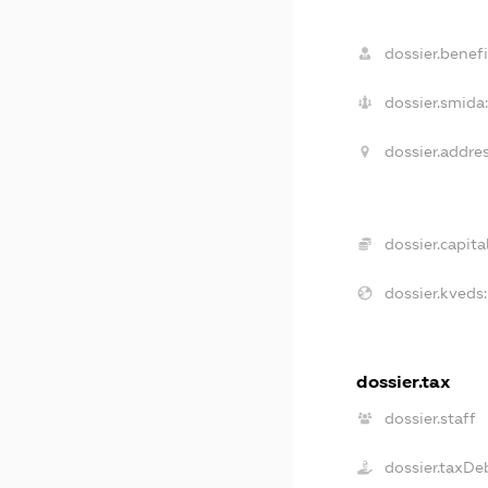
dossier.benefi
dossier.smida:
dossier.addres
dossier.capital
dossier.kveds:
dossier.tax
dossier.staff
dossier.taxDe