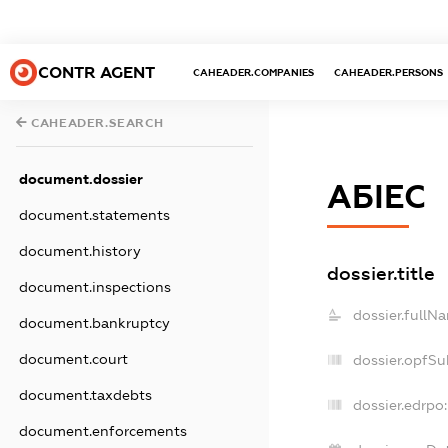
CONTR AGENT
CAHEADER.COMPANIES
CAHEADER.PERSONS
CAHEADER.SEARCH
document.dossier
АБІЕС
document.statements
document.history
dossier.title
document.inspections
dossier.fullN
document.bankruptcy
document.court
dossier.opfSu
document.taxdebts
dossier.edrpo:
document.enforcements