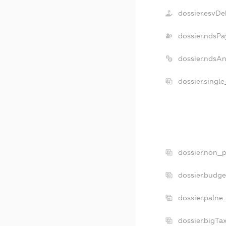
dossier.esvDe
dossier.ndsPa
dossier.ndsA
dossier.singl
dossier.non_p
dossier.budg
dossier.palne
dossier.bigT