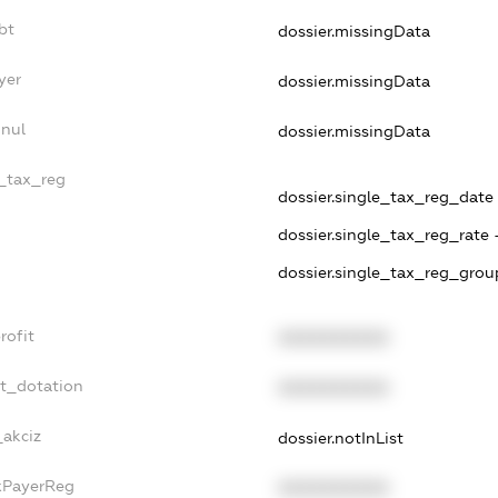
bt
dossier.missingData
yer
dossier.missingData
nnul
dossier.missingData
e_tax_reg
dossier.single_tax_reg_date -
dossier.single_tax_reg_rate 
dossier.single_tax_reg_grou
rofit
XXXXXXXXXX
et_dotation
XXXXXXXXXX
_akciz
dossier.notInList
axPayerReg
XXXXXXXXXX