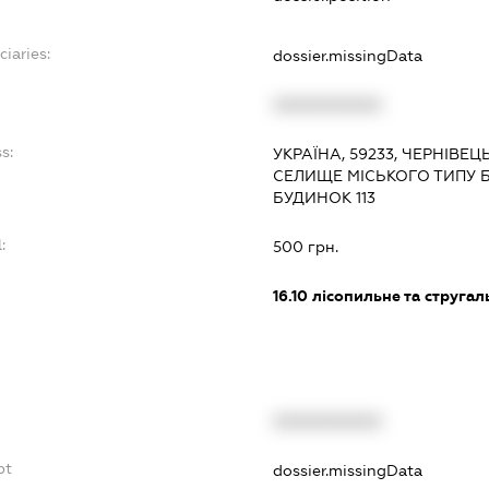
ciaries:
dossier.missingData
XXXXXXXXXX
s:
УКРАЇНА, 59233, ЧЕРНІВЕ
СЕЛИЩЕ МІСЬКОГО ТИПУ 
БУДИНОК 113
:
500 грн.
16.10
лісопильне та струга
XXXXXXXXXX
bt
dossier.missingData