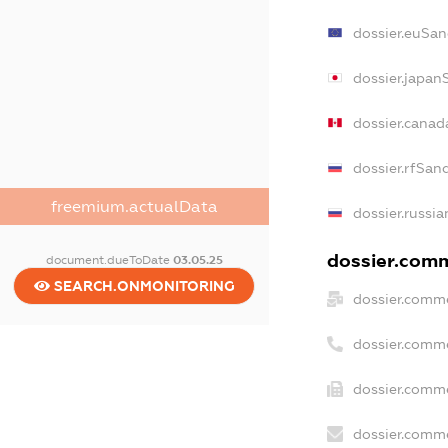
dossier.euSan
dossier.japan
dossier.canad
dossier.rfSan
freemium.actualData
dossier.russia
dossier.comme
document.dueToDate
03.05.25
SEARCH.ONMONITORING
dossier.comme
dossier.comm
dossier.comme
dossier.comme