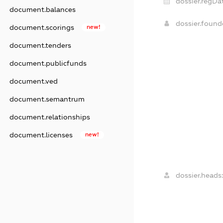
dossier.regDa
document.balances
dossier.foun
document.scorings
new!
document.tenders
document.publicfunds
document.ved
document.semantrum
document.relationships
document.licenses
new!
dossier.heads: