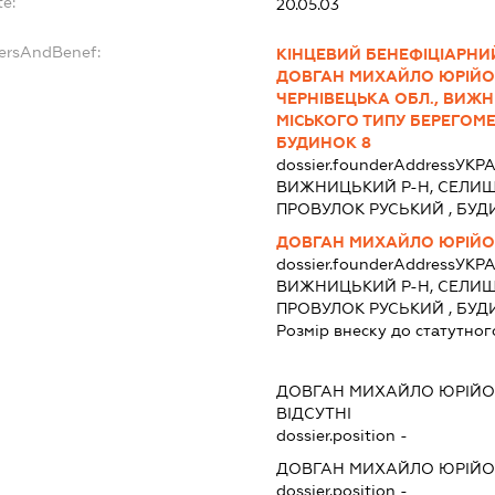
te:
20.05.03
dersAndBenef:
КІНЦЕВИЙ БЕНЕФІЦІАРНИЙ
ДОВГАН МИХАЙЛО ЮРІЙОВИ
ЧЕРНІВЕЦЬКА ОБЛ., ВИЖ
МІСЬКОГО ТИПУ БЕРЕГОМЕТ
БУДИНОК 8
dossier.founderAddress
УКРА
ВИЖНИЦЬКИЙ Р-Н, СЕЛИЩЕ
ПРОВУЛОК РУСЬКИЙ , БУД
ДОВГАН МИХАЙЛО ЮРІЙ
dossier.founderAddress
УКРА
ВИЖНИЦЬКИЙ Р-Н, СЕЛИЩЕ
ПРОВУЛОК РУСЬКИЙ , БУД
Розмір внеску до статутног
ДОВГАН МИХАЙЛО ЮРІЙ
ВІДСУТНІ
dossier.position -
ДОВГАН МИХАЙЛО ЮРІЙ
dossier.position -