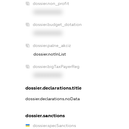
dossier.non_profit
XXXXXXXXXX
dossier.budget_dotation
XXXXXXXXXX
dossier.palne_akciz
dossier.notInList
dossier.bigTaxPayerReg
XXXXXXXXXX
dossier.declarations.title
dossier.declarations.noData
dossier.sanctions
dossier.specSanctions