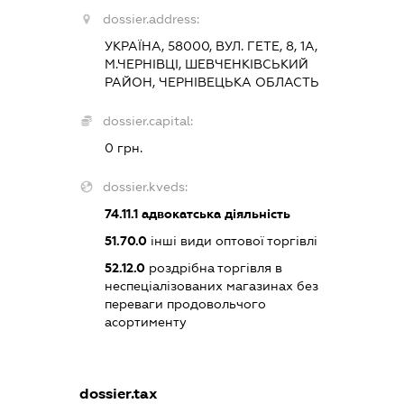
dossier.address:
УКРАЇНА, 58000, ВУЛ. ГЕТЕ, 8, 1А,
М.ЧЕРНІВЦІ, ШЕВЧЕНКІВСЬКИЙ
РАЙОН, ЧЕРНІВЕЦЬКА ОБЛАСТЬ
dossier.capital:
0 грн.
dossier.kveds:
74.11.1
адвокатська діяльність
51.70.0
інші види оптової торгівлі
52.12.0
роздрібна торгівля в
неспеціалізованих магазинах без
переваги продовольчого
асортименту
dossier.tax