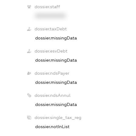
dossier.staff
XXXXXXXXXX
dossier.taxDebt
dossier.missingData
dossier.esvDebt
dossier.missingData
dossier.ndsPayer
dossier.missingData
dossier.ndsAnnul
dossier.missingData
dossier.single_tax_reg
dossier.notInList