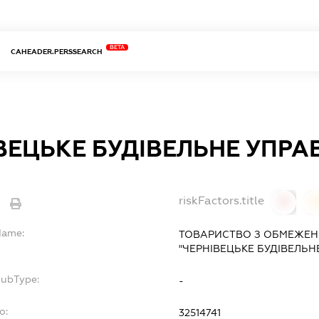
BETA
CAHEADER.PERSSEARCH
ВЕЦЬКЕ БУДІВЕЛЬНЕ УПРА
riskFactors.title
0
Name:
ТОВАРИСТВО З ОБМЕЖЕН
"ЧЕРНІВЕЦЬКЕ БУДІВЕЛЬН
SubType:
-
o:
32514741