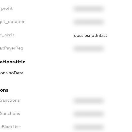
_profit
XXXXXXXXXX
get_dotation
XXXXXXXXXX
e_akciz
dossier.notInList
TaxPayerReg
XXXXXXXXXX
ations.title
tions.noData
ions
cSanctions
XXXXXXXXXX
oSanctions
XXXXXXXXXX
uBlackList
XXXXXXXXXX