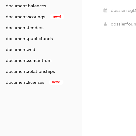
document.balances
dossier.regD
document.scorings
new!
dossier.fou
document.tenders
document.publicfunds
document.ved
document.semantrum
document.relationships
document.licenses
new!