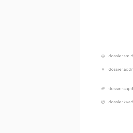
dossier.smid
dossier.addr
dossier.capit
dossier.kved