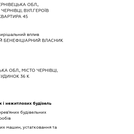
ЕРНІВЕЦЬКА ОБЛ.,
ЧЕРНІВЦІ, ВУЛ.ГЕРОЇВ
КВАРТИРА 45
ирішальний вплив
Й БЕНЕФІЦІАРНИЙ ВЛАСНИК
ЬКА ОБЛ., МІСТО ЧЕРНІВЦІ,
УДИНОК 36 К
 і нежитлових будівель
рев'яних будівельних
робів
их машин, устатковання та