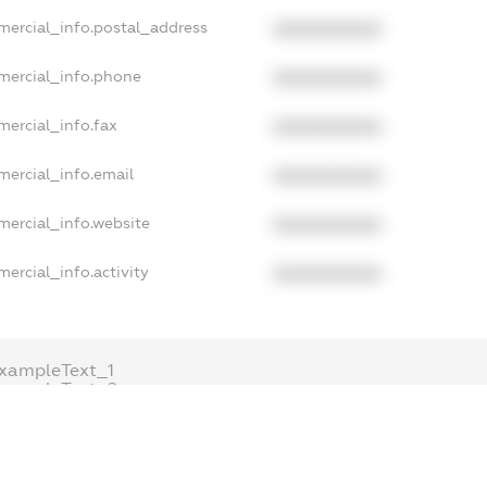
mercial_info.postal_address
XXXXXXXXXX
mercial_info.phone
XXXXXXXXXX
mercial_info.fax
XXXXXXXXXX
mercial_info.email
XXXXXXXXXX
mercial_info.website
XXXXXXXXXX
ercial_info.activity
XXXXXXXXXX
xampleText_1
exampleText_2
anonymousPerSearch2
.DETAILS
FREEMIUM.REGISTER