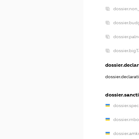
dossier.non
dossier.bud
dossier.paln
dossier.big
dossier.declar
dossier.declara
dossier.sanct
dossier.spe
dossier.rnb
dossier.amk