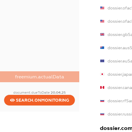
dossier.ofa
dossier.of
dossier.gbS
dossier.aus
dossier.euS
dossier.jap
freemium.actualData
dossier.can
document.dueToDate
20.04.25
SEARCH.ONMONITORING
dossier.rfSa
dossier.russ
dossier.com