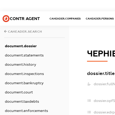
CONTR AGENT
CAHEADER.COMPANIES
CAHEADER.PERSONS
CAHEADER.SEARCH
document.dossier
ЧЕРНІ
document.statements
document.history
dossier.title
document.inspections
document.bankruptcy
dossier.full
document.court
dossier.opf
document.taxdebts
document.enforcements
dossier.edrp