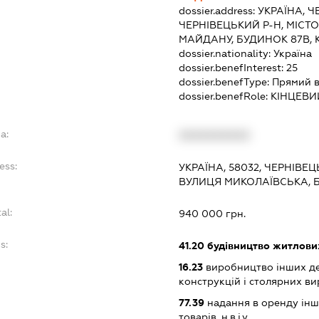
dossier.address:
УКРАЇНА, Ч
ЧЕРНІВЕЦЬКИЙ Р-Н, МІСТО 
МАЙДАНУ, БУДИНОК 87В, 
dossier.nationality:
Україна
dossier.benefInterest:
25
dossier.benefType:
Прямий в
dossier.benefRole:
КІНЦЕВИ
a:
XXXXXXXXXX
ess:
УКРАЇНА, 58032, ЧЕРНІВЕЦ
ВУЛИЦЯ МИКОЛАЇВСЬКА, Б
al:
940 000 грн.
s:
41.20
будівництво житлових
16.23
виробництво інших де
конструкцій і столярних ви
77.39
надання в оренду інш
товарів, н.в.і.у.