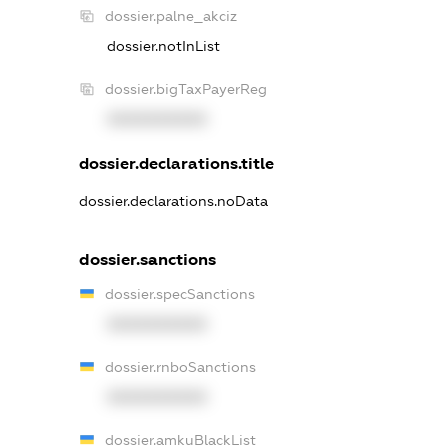
dossier.palne_akciz
dossier.notInList
dossier.bigTaxPayerReg
XXXXXXXXXX
dossier.declarations.title
dossier.declarations.noData
dossier.sanctions
dossier.specSanctions
XXXXXXXXXX
dossier.rnboSanctions
XXXXXXXXXX
dossier.amkuBlackList