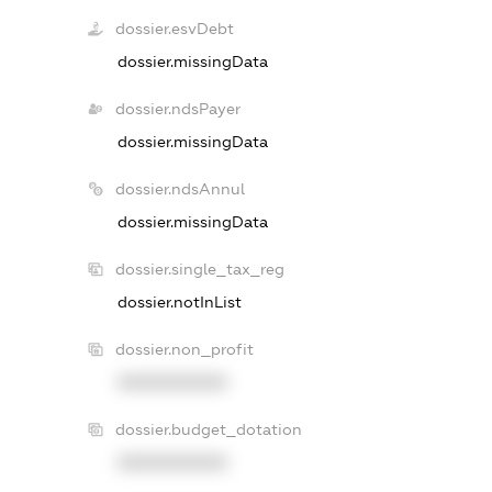
dossier.esvDebt
dossier.missingData
dossier.ndsPayer
dossier.missingData
dossier.ndsAnnul
dossier.missingData
dossier.single_tax_reg
dossier.notInList
dossier.non_profit
XXXXXXXXXX
dossier.budget_dotation
XXXXXXXXXX