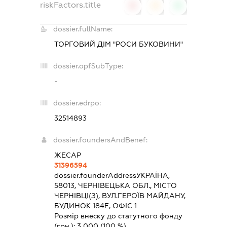
riskFactors.title
0
0
0
dossier.fullName:
ТОРГОВИЙ ДІМ "РОСИ БУКОВИНИ"
dossier.opfSubType:
-
dossier.edrpo:
32514893
dossier.foundersAndBenef:
ЖЕСАР
31396594
dossier.founderAddress
УКРАЇНА,
58013, ЧЕРНІВЕЦЬКА ОБЛ., МІСТО
ЧЕРНІВЦІ(З), ВУЛ.ГЕРОЇВ МАЙДАНУ,
БУДИНОК 184Е, ОФІС 1
Розмір внеску до статутного фонду
(грн.):
3 000
(100 %)