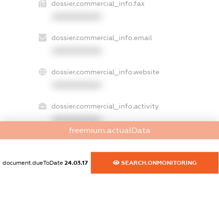
dossier.commercial_info.fax
XXXXXXXXXX
dossier.commercial_info.email
XXXXXXXXXX
dossier.commercial_info.website
XXXXXXXXXX
dossier.commercial_info.activity
XXXXXXXXXX
freemium.actualData
freemium.exampleText_1
document.dueToDate
24.03.17
SEARCH.ONMONITORING
freemium.exampleText_2
freemium.anonymousPerSearch2
FREEMIUM.DETAILS
FREEMIUM.REGISTER