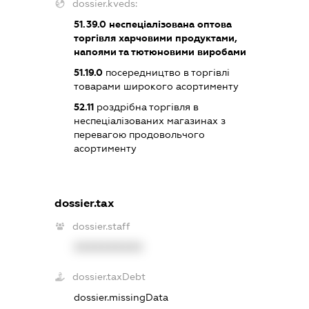
dossier.kveds:
51.39.0
неспеціалізована оптова
торгівля харчовими продуктами,
напоями та тютюновими виробами
51.19.0
посередництво в торгівлі
товарами широкого асортименту
52.11
роздрібна торгівля в
неспеціалізованих магазинах з
перевагою продовольчого
асортименту
dossier.tax
dossier.staff
XXXXXXXXXX
dossier.taxDebt
dossier.missingData