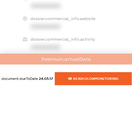
XXXXXXXXXX
dossier.commercial_info.website
XXXXXXXXXX
dossier.commercial_info.activity
XXXXXXXXXX
freemium.actualData
freemium.exampleText_1
freemium.exampleText_2
document.dueToDate
24.03.17
SEARCH.ONMONITORING
freemium.anonymousPerSearch2
FREEMIUM.DETAILS
FREEMIUM.REGISTER