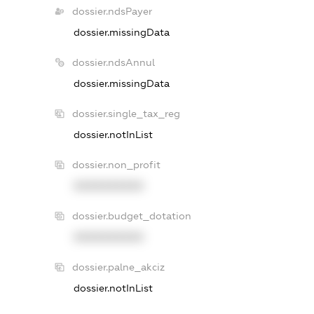
dossier.ndsPayer
dossier.missingData
dossier.ndsAnnul
dossier.missingData
dossier.single_tax_reg
dossier.notInList
dossier.non_profit
XXXXXXXXXX
dossier.budget_dotation
XXXXXXXXXX
dossier.palne_akciz
dossier.notInList