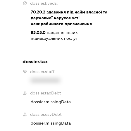
dossier.kveds:
70.20.2
здавання під найм власної та
державної нерухомості
невиробничого призначення
93.05.0
надання інших
індивідуальних послуг
dossier.tax
dossier.staff
XXXXXXXXXX
dossier.taxDebt
dossier.missingData
dossier.esvDebt
dossier.missingData