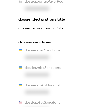
dossier.bigTaxPayerReg
XXXXXXXXXX
dossier.declarations.title
dossier.declarations.noData
dossier.sanctions
dossier.specSanctions
XXXXXXXXXX
dossier.rnboSanctions
XXXXXXXXXX
dossier.amkuBlackList
XXXXXXXXXX
dossier.ofacSanctions