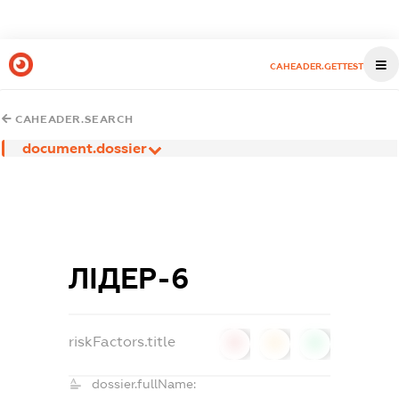
CAHEADER.GETTEST
CAHEADER.SEARCH
document.dossier
ЛІДЕР-6
riskFactors.title
0
0
0
dossier.fullName: