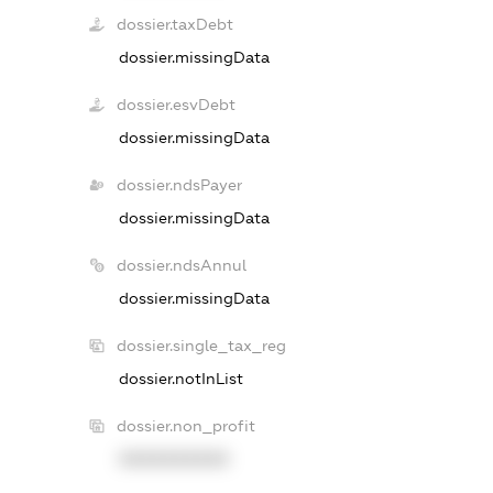
dossier.taxDebt
dossier.missingData
dossier.esvDebt
dossier.missingData
dossier.ndsPayer
dossier.missingData
dossier.ndsAnnul
dossier.missingData
dossier.single_tax_reg
dossier.notInList
dossier.non_profit
XXXXXXXXXX