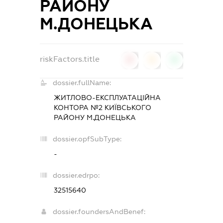
РАЙОНУ
М.ДОНЕЦЬКА
riskFactors.title
0
0
0
dossier.fullName:
ЖИТЛОВО-ЕКСПЛУАТАЦІЙНА
КОНТОРА №2 КИЇВСЬКОГО
РАЙОНУ М.ДОНЕЦЬКА
dossier.opfSubType:
-
dossier.edrpo:
32515640
dossier.foundersAndBenef: