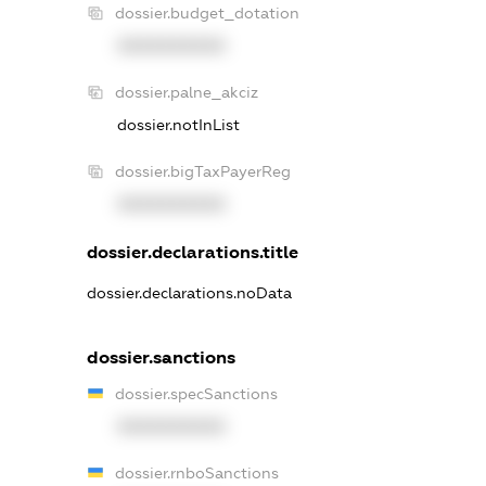
dossier.budget_dotation
XXXXXXXXXX
dossier.palne_akciz
dossier.notInList
dossier.bigTaxPayerReg
XXXXXXXXXX
dossier.declarations.title
dossier.declarations.noData
dossier.sanctions
dossier.specSanctions
XXXXXXXXXX
dossier.rnboSanctions