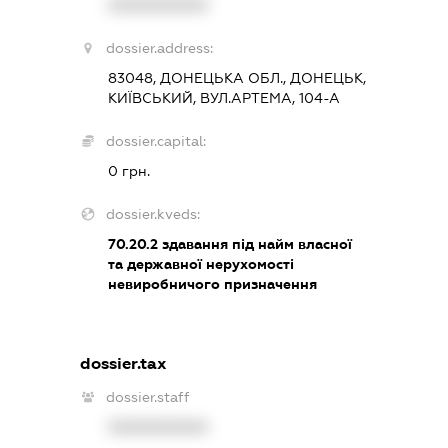
XXXXXXXXXX
dossier.address:
83048, ДОНЕЦЬКА ОБЛ., ДОНЕЦЬК,
КИЇВСЬКИЙ, ВУЛ.АРТЕМА, 104-А
dossier.capital:
0 грн.
dossier.kveds:
70.20.2
здавання під найм власної
та державної нерухомості
невиробничого призначення
dossier.tax
dossier.staff
XXXXXXXXXX