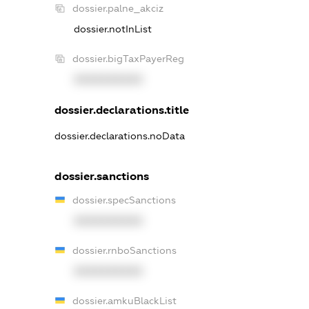
dossier.palne_akciz
dossier.notInList
dossier.bigTaxPayerReg
XXXXXXXXXX
dossier.declarations.title
dossier.declarations.noData
dossier.sanctions
dossier.specSanctions
XXXXXXXXXX
dossier.rnboSanctions
XXXXXXXXXX
dossier.amkuBlackList