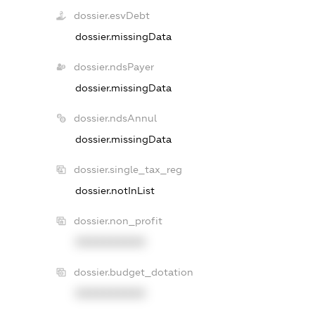
dossier.esvDebt
dossier.missingData
dossier.ndsPayer
dossier.missingData
dossier.ndsAnnul
dossier.missingData
dossier.single_tax_reg
dossier.notInList
dossier.non_profit
XXXXXXXXXX
dossier.budget_dotation
XXXXXXXXXX