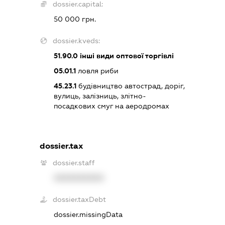
dossier.capital:
50 000 грн.
dossier.kveds:
51.90.0
інші види оптової торгівлі
05.01.1
ловля риби
45.23.1
будівництво автострад, доріг,
вулиць, залізниць, злітно-
посадкових смуг на аеродромах
dossier.tax
dossier.staff
XXXXXXXXXX
dossier.taxDebt
dossier.missingData