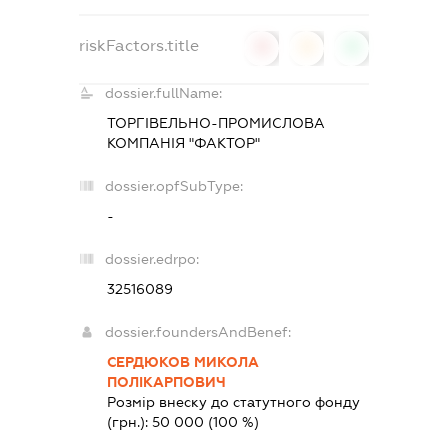
riskFactors.title
0
0
0
dossier.fullName:
ТОРГІВЕЛЬНО-ПРОМИСЛОВА
КОМПАНІЯ "ФАКТОР"
dossier.opfSubType:
-
dossier.edrpo:
32516089
dossier.foundersAndBenef:
СЕРДЮКОВ МИКОЛА
ПОЛІКАРПОВИЧ
Розмір внеску до статутного фонду
(грн.):
50 000
(100 %)