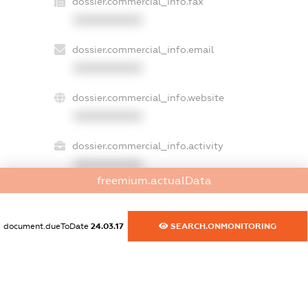
dossier.commercial_info.fax
XXXXXXXXXX
dossier.commercial_info.email
XXXXXXXXXX
dossier.commercial_info.website
XXXXXXXXXX
dossier.commercial_info.activity
XXXXXXXXXX
freemium.actualData
freemium.exampleText_1
document.dueToDate
24.03.17
SEARCH.ONMONITORING
freemium.exampleText_2
freemium.anonymousPerSearch2
FREEMIUM.DETAILS
FREEMIUM.REGISTER