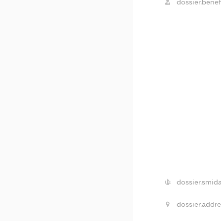
dossier.benefi
dossier.smida
dossier.addre