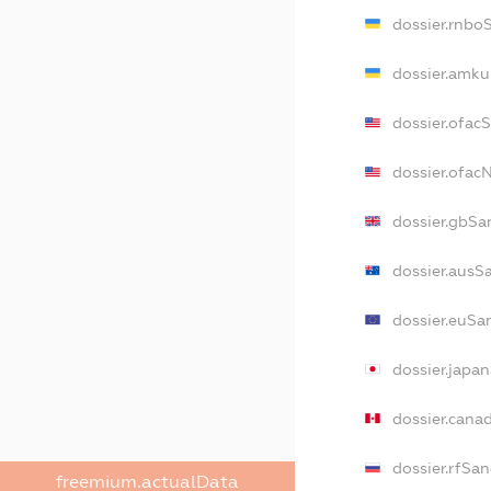
dossier.rnbo
dossier.amku
dossier.ofac
dossier.ofa
dossier.gbSa
dossier.ausS
dossier.euSa
dossier.japa
dossier.cana
dossier.rfSan
freemium.actualData