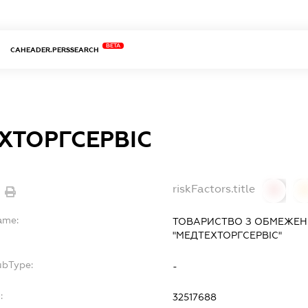
BETA
CAHEADER.PERSSEARCH
ХТОРГСЕРВІС
riskFactors.title
0
ame:
ТОВАРИСТВО З ОБМЕЖЕН
"МЕДТЕХТОРГСЕРВІС"
ubType:
-
:
32517688