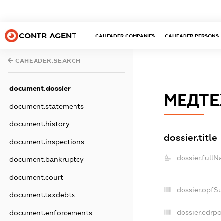
CONTR AGENT
CAHEADER.COMPANIES
CAHEADER.PERSONS
CAHEADER.SEARCH
document.dossier
МЕДТЕ
document.statements
document.history
dossier.title
document.inspections
dossier.fullN
document.bankruptcy
document.court
dossier.opfS
document.taxdebts
dossier.edrpo
document.enforcements