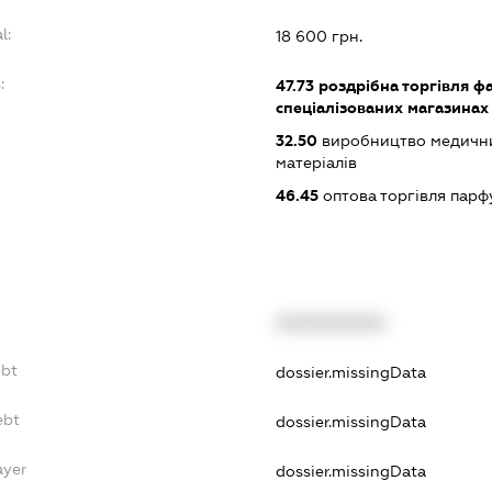
l:
18 600 грн.
:
47.73
роздрібна торгівля ф
спеціалізованих магазинах
32.50
виробництво медичних
матеріалів
46.45
оптова торгівля пар
XXXXXXXXXX
ebt
dossier.missingData
ebt
dossier.missingData
ayer
dossier.missingData