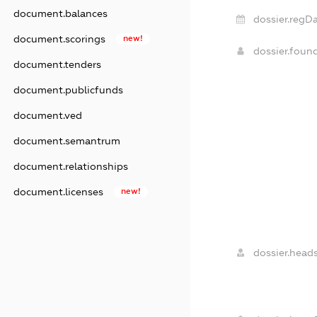
document.balances
dossier.regDa
document.scorings
new!
dossier.foun
document.tenders
document.publicfunds
document.ved
document.semantrum
document.relationships
document.licenses
new!
dossier.heads