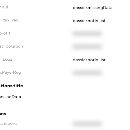
nnul
dossier.missingData
le_tax_reg
dossier.notInList
profit
XXXXXXXXXX
et_dotation
XXXXXXXXXX
e_akciz
dossier.notInList
axPayerReg
XXXXXXXXXX
tions.title
ions.noData
ons
Sanctions
XXXXXXXXXX