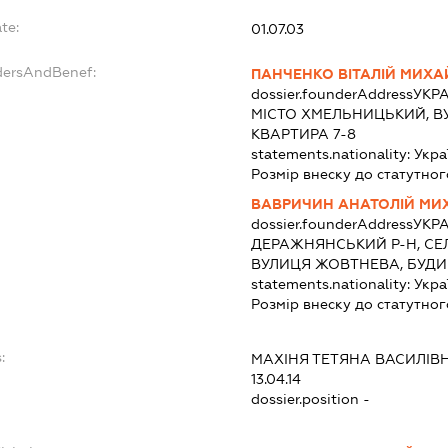
te:
01.07.03
dersAndBenef:
ПАНЧЕНКО ВІТАЛІЙ МИХ
dossier.founderAddress
УКРА
МІСТО ХМЕЛЬНИЦЬКИЙ, ВУ
КВАРТИРА 7-8
statements.nationality:
Укра
Розмір внеску до статутног
ВАВРИЧИН АНАТОЛІЙ МИ
dossier.founderAddress
УКРА
ДЕРАЖНЯНСЬКИЙ Р-Н, СЕ
ВУЛИЦЯ ЖОВТНЕВА, БУДИ
statements.nationality:
Укра
Розмір внеску до статутног
:
МАХІНЯ ТЕТЯНА ВАСИЛІВ
13.04.14
dossier.position -