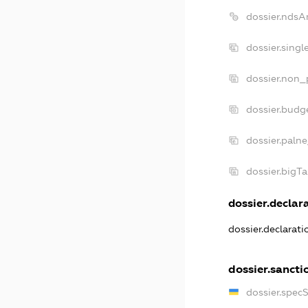
dossier.ndsA
dossier.sing
dossier.non_
dossier.budg
dossier.paln
dossier.bigT
dossier.declara
dossier.declarat
dossier.sancti
dossier.spec