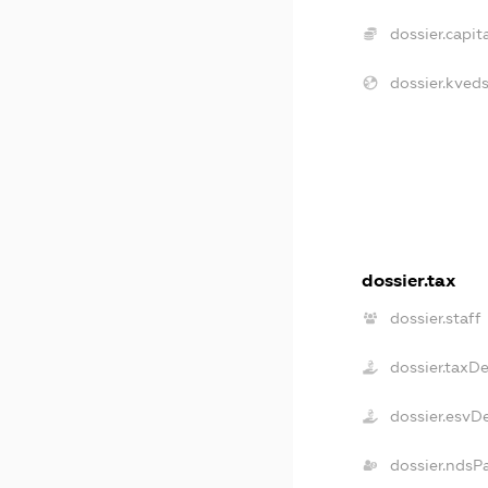
dossier.capita
dossier.kveds
dossier.tax
dossier.staff
dossier.taxD
dossier.esvD
dossier.ndsP