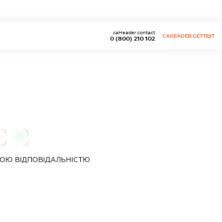
caHeader.contact
CAHEADER.GETTEST
0 (800) 210 102
0
0
ОЮ ВІДПОВІДАЛЬНІСТЮ