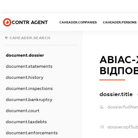
CONTR AGENT
CAHEADER.COMPANIES
CAHEADER.PERSONS
CAHEADER.SEARCH
document.dossier
АВІАС
document.statements
ВІДПОВ
document.history
document.inspections
dossier.title
document.bankruptcy
dossier.fullNa
document.court
document.taxdebts
dossier.opfSu
document.enforcements