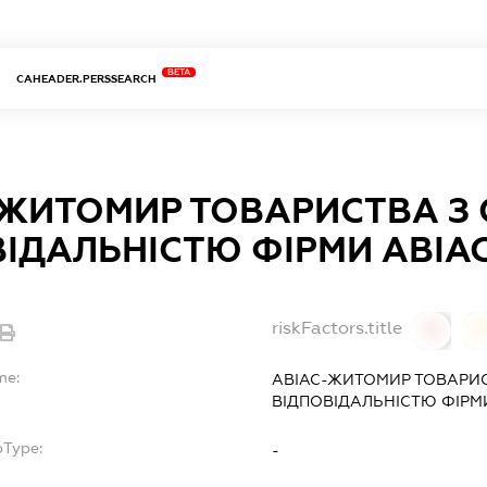
BETA
CAHEADER.PERSSEARCH
-ЖИТОМИР ТОВАРИСТВА 
ІДАЛЬНІСТЮ ФІРМИ АВІА
riskFactors.title
0
0
me:
АВІАС-ЖИТОМИР ТОВАРИ
ВІДПОВІДАЛЬНІСТЮ ФІРМ
bType:
-