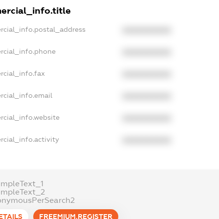
rcial_info.title
rcial_info.postal_address
XXXXXXXXXX
rcial_info.phone
XXXXXXXXXX
cial_info.fax
XXXXXXXXXX
rcial_info.email
XXXXXXXXXX
rcial_info.website
XXXXXXXXXX
cial_info.activity
XXXXXXXXXX
ampleText_1
ampleText_2
onymousPerSearch2
ETAILS
FREEMIUM.REGISTER