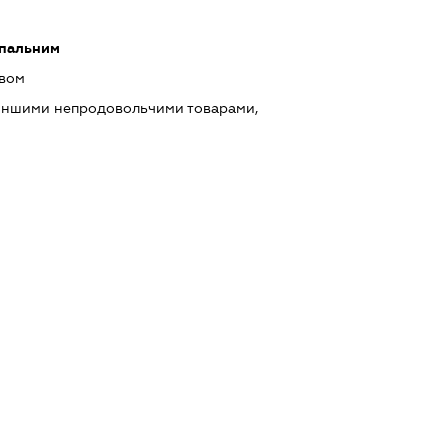
 пальним
ивом
 іншими непродовольчими товарами,