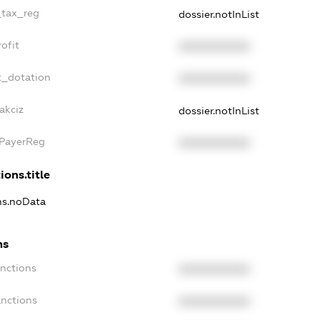
_tax_reg
dossier.notInList
ofit
XXXXXXXXXX
t_dotation
XXXXXXXXXX
akciz
dossier.notInList
xPayerReg
XXXXXXXXXX
ions.title
ons.noData
ns
anctions
XXXXXXXXXX
anctions
XXXXXXXXXX