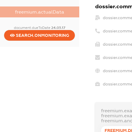
dossier.comme
freemium.actualData
dossier.comme
document.dueToDate
24.03.17
dossier.comme
SEARCH.ONMONITORING
dossier.commer
dossier.comme
dossier.comme
dossier.commer
freemium.ex
freemium.ex
freemium.an
FREEMIUM.D