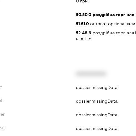
:
0 грн.
50.50.0
роздрібна торгівля
51.51.0
оптова торгівля пал
52.48.9
роздрібна торгівля
н. в. і. г.
XXXXXXXXXX
t
dossier.missingData
bt
dossier.missingData
yer
dossier.missingData
nul
dossier.missingData