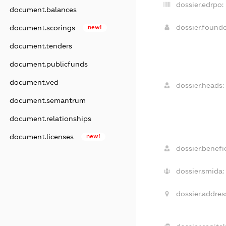
dossier.edrpo:
document.balances
dossier.found
document.scorings
new!
document.tenders
document.publicfunds
document.ved
dossier.heads:
document.semantrum
document.relationships
document.licenses
new!
dossier.benefic
dossier.smida:
dossier.addres