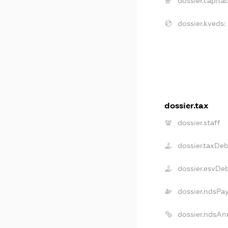
dossier.capital
dossier.kveds:
dossier.tax
dossier.staff
dossier.taxDeb
dossier.esvDe
dossier.ndsPa
dossier.ndsAn