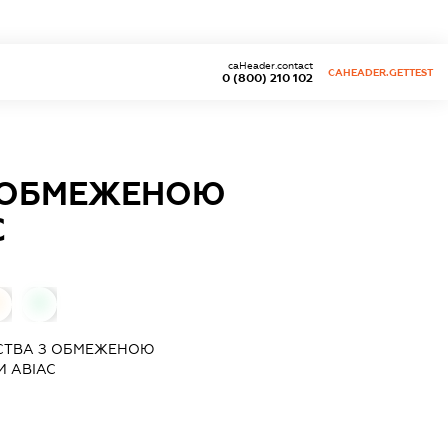
caHeader.contact
CAHEADER.GETTEST
0 (800) 210 102
З ОБМЕЖЕНОЮ
С
0
СТВА З ОБМЕЖЕНОЮ
И АВІАС