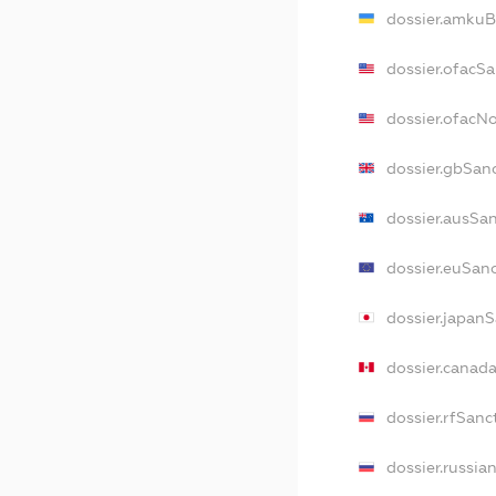
dossier.amkuB
dossier.ofacS
dossier.ofacN
dossier.gbSan
dossier.ausSa
dossier.euSan
dossier.japan
dossier.canad
dossier.rfSanc
dossier.russia