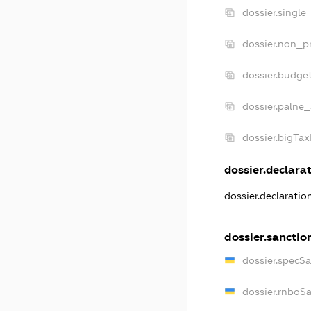
dossier.single
dossier.non_pr
dossier.budge
dossier.palne_
dossier.bigTa
dossier.declarat
dossier.declarati
dossier.sanctio
dossier.specS
dossier.rnboS