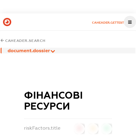
CAHEADER.GETTEST
CAHEADER.SEARCH
document.dossier
ФІНАНСОВІ
РЕСУРСИ
riskFactors.title
0
0
0