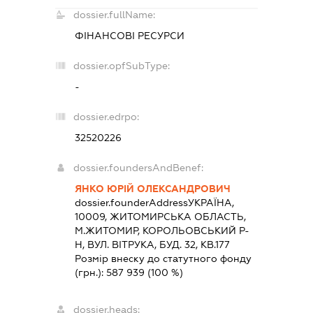
dossier.fullName:
ФІНАНСОВІ РЕСУРСИ
dossier.opfSubType:
-
dossier.edrpo:
32520226
dossier.foundersAndBenef:
ЯНКО ЮРІЙ ОЛЕКСАНДРОВИЧ
dossier.founderAddress
УКРАЇНА,
10009, ЖИТОМИРСЬКА ОБЛАСТЬ,
М.ЖИТОМИР, КОРОЛЬОВСЬКИЙ Р-
Н, ВУЛ. ВІТРУКА, БУД. 32, КВ.177
Розмір внеску до статутного фонду
(грн.):
587 939
(100 %)
dossier.heads: