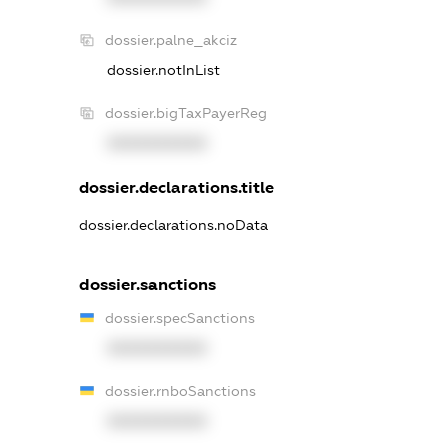
dossier.palne_akciz
dossier.notInList
dossier.bigTaxPayerReg
XXXXXXXXXX
dossier.declarations.title
dossier.declarations.noData
dossier.sanctions
dossier.specSanctions
XXXXXXXXXX
dossier.rnboSanctions
XXXXXXXXXX