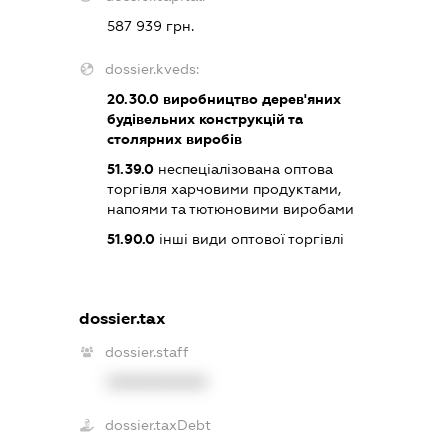
587 939 грн.
dossier.kveds:
20.30.0
виробництво дерев'яних
будівельних конструкцій та
столярних виробів
51.39.0
неспеціалізована оптова
торгівля харчовими продуктами,
напоями та тютюновими виробами
51.90.0
інші види оптової торгівлі
dossier.tax
dossier.staff
XXXXXXXXXX
dossier.taxDebt