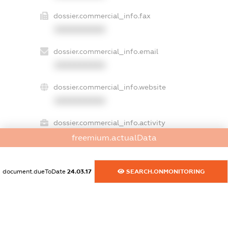
dossier.commercial_info.fax
XXXXXXXXXX
dossier.commercial_info.email
XXXXXXXXXX
dossier.commercial_info.website
XXXXXXXXXX
dossier.commercial_info.activity
XXXXXXXXXX
freemium.actualData
document.dueToDate
24.03.17
SEARCH.ONMONITORING
freemium.exampleText_1
freemium.exampleText_2
freemium.anonymousPerSearch2
FREEMIUM.DETAILS