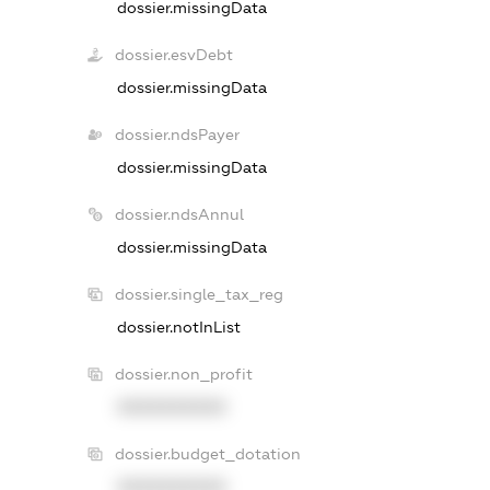
dossier.missingData
dossier.esvDebt
dossier.missingData
dossier.ndsPayer
dossier.missingData
dossier.ndsAnnul
dossier.missingData
dossier.single_tax_reg
dossier.notInList
dossier.non_profit
XXXXXXXXXX
dossier.budget_dotation
XXXXXXXXXX